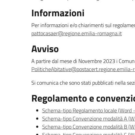
Informazioni
Per informazioni e/o chiarimenti sul regolament
pattocasaer@regione.emilia-romagna.it
Avviso
A partire dal mese di Novembre 2023 i Comun
PoliticheAbitative@postacert.regione.emilia-
Si comunica che sono stati pubblicati nella s
Regolamento e convenzio
Schema-tipo Regolamento locale
(
Word
Schema-tipo Convenzione modalità A
(
W
Schema-tipo Convenzione modalità B
(
W
Schema-tipo Convenzione modalità C
(
W