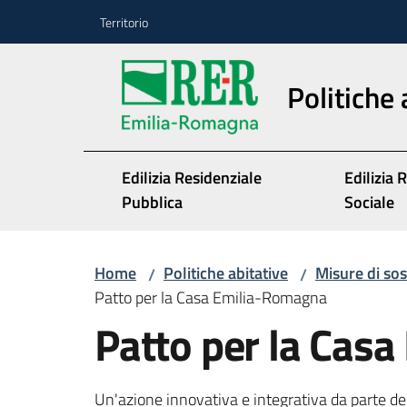
Vai al contenuto
Vai alla navigazione
Vai al footer
Territorio
Politiche 
Edilizia Residenziale
Edilizia 
Pubblica
Sociale
Home
Politiche abitative
Misure di sos
/
/
Patto per la Casa Emilia-Romagna
Patto per la Cas
Un'azione innovativa e integrativa da parte de