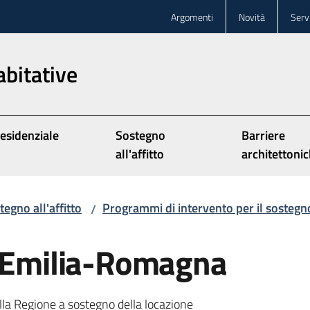
Argomenti
Novità
Servi
abitative
Residenziale
Sostegno
Barriere
all'affitto
architettoni
tegno all'affitto
Programmi di intervento per il sostegno 
/
a Emilia-Romagna
lla Regione a sostegno della locazione