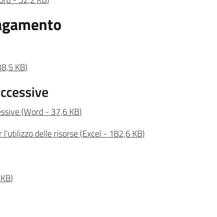
pagamento
38,5 KB
)
ccessive
essive
(
Word
-
37,6 KB
)
l'utilizzo delle risorse
(
Excel
-
182,6 KB
)
 KB
)