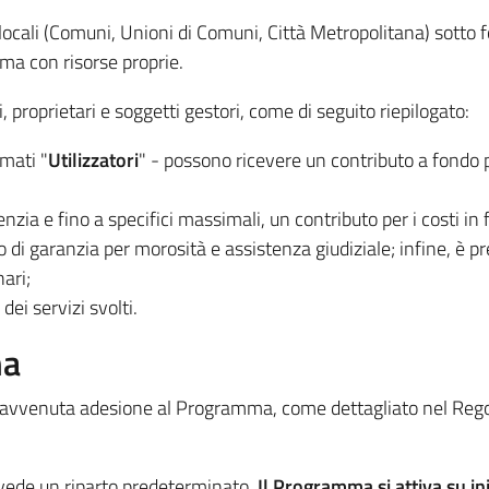
 locali (Comuni, Unioni di Comuni, Città Metropolitana) sotto 
ma con risorse proprie.
i, proprietari e soggetti gestori, come di seguito riepilogato:
mati "
Utilizzatori
" - possono ricevere un contributo a fondo 
nzia e fino a specifici massimali, un contributo per i costi in
o di garanzia per morosità e assistenza giudiziale; infine, è pr
ari;
ei servizi svolti.
ma
o l'avvenuta adesione al Programma, come dettagliato nel Reg
vede un riparto predeterminato.
Il Programma si attiva su iniz