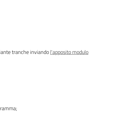
diante tranche inviando
l'apposito modulo
rogramma;