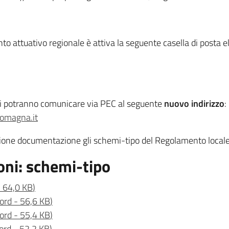
o attuativo regionale è attiva la seguente casella di posta el
i potranno comunicare via PEC al seguente
nuovo indirizzo
:
romagna.it
ezione documentazione gli schemi-tipo del Regolamento local
ni: schemi-tipo
-
64,0 KB
)
ord
-
56,6 KB
)
ord
-
55,4 KB
)
ord
-
52,2 KB
)