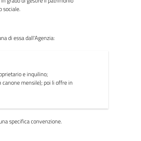
in grado di gestire il patrimonio
 sociale.
una di essa dall'Agenzia:
prietario e inquilino;
n canone mensile); poi li offre in
 una specifica convenzione.