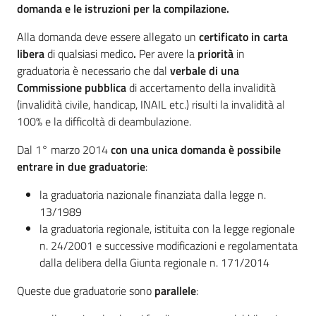
domanda e le istruzioni per la compilazione.
Territorio
Alla domanda deve essere allegato un
certificato in carta
libera
di qualsiasi medico
.
Per avere la
priorità
in
graduatoria è necessario che dal
verbale di una
Argomenti
Commissione pubblica
di accertamento della invalidità
(invalidità civile, handicap, INAIL etc.) risulti la invalidità al
Novità
100% e la difficoltà di deambulazione.
Servizi
Dal 1° marzo 2014
con una unica domanda è possibile
entrare in due graduatorie
:
Leggi Atti Bandi
la graduatoria nazionale finanziata dalla legge n.
13/1989
la graduatoria regionale, istituita con la legge regionale
n. 24/2001 e successive modificazioni e regolamentata
Piani Programmi
dalla delibera della Giunta regionale n. 171/2014
Progetti
Queste due graduatorie sono
parallele
: