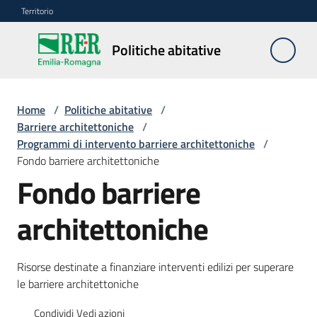
Vai al contenuto
Vai alla navigazione
Vai al footer
Territorio
Politiche
Politiche abitative
abitative
Home
/
Politiche abitative
/
Edilizia
Barriere architettoniche
/
Residenziale
Programmi di intervento barriere architettoniche
/
Pubblica
Fondo barriere architettoniche
Fondo barriere
architettoniche
Edilizia
Residenziale
Sociale
Risorse destinate a finanziare interventi edilizi per superare
le barriere architettoniche
Sostegno
Condividi
Vedi azioni