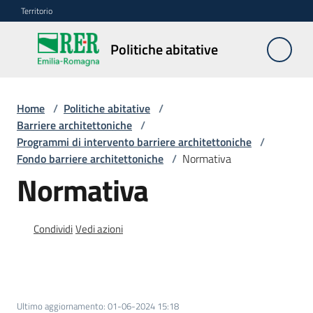
Vai al contenuto
Vai alla navigazione
Vai al footer
Territorio
Politiche
Politiche abitative
abitative
Home
/
Politiche abitative
/
Edilizia
Barriere architettoniche
/
Residenziale
Programmi di intervento barriere architettoniche
/
Pubblica
Fondo barriere architettoniche
/
Normativa
Normativa
Edilizia
Condividi
Vedi azioni
Residenziale
Sociale
Sostegno
Ultimo aggiornamento
:
01-06-2024 15:18