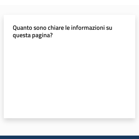
all'affitto
Quanto sono chiare le informazioni su
Barriere
questa pagina?
architettoniche
Valuta da 1 a 5 stelle
Autorizzazioni
ORSA