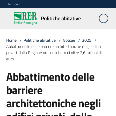
Vai al contenuto
Vai alla navigazione
Vai al footer
Territorio
Politiche
Politiche abitative
abitative
Home
/
Politiche abitative
/
Notizie
/
2025
/
Edilizia
Abbattimento delle barriere architettoniche negli edifici
Residenziale
privati, dalla Regione un contributo di oltre 2,6 milioni di
Pubblica
euro
Abbattimento delle
Salta al contenuto
Edilizia
barriere
Residenziale
Sociale
architettoniche negli
Sostegno