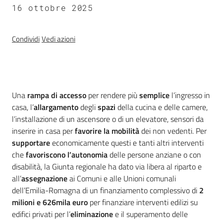
16 ottobre 2025
Territorio
Condividi
Vedi azioni
Argomenti
Novità
Introduzione
Una
rampa di accesso
per rendere più
semplice
l’ingresso in
Servizi
casa, l’
allargamento
degli
spazi
della cucina e delle camere,
l’installazione di un ascensore o di un elevatore, sensori da
Leggi Atti Bandi
inserire in casa per
favorire la mobilità
dei non vedenti. Per
supportare
economicamente questi e tanti altri interventi
che
favoriscono l’autonomia
delle persone anziane o con
disabilità, la Giunta regionale ha dato via libera al riparto e
Piani Programmi
all’
assegnazione
ai Comuni e alle Unioni comunali
Progetti
dell’Emilia-Romagna di un finanziamento complessivo di
2
milioni e 626mila euro
per finanziare interventi edilizi su
edifici privati per l’
eliminazione
e il superamento delle