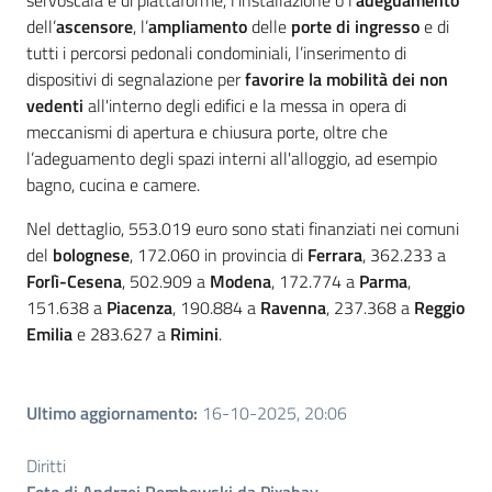
servoscala e di piattaforme, l’installazione o l’
adeguamento
dell’
ascensore
, l’
ampliamento
delle
porte di ingresso
e di
tutti i percorsi pedonali condominiali, l’inserimento di
dispositivi di segnalazione per
favorire la mobilità dei non
vedenti
all'interno degli edifici e la messa in opera di
meccanismi di apertura e chiusura porte, oltre che
l’adeguamento degli spazi interni all'alloggio, ad esempio
bagno, cucina e camere.
Nel dettaglio, 553.019 euro sono stati finanziati nei comuni
del
bolognese
, 172.060 in provincia di
Ferrara
, 362.233 a
Forlì-Cesena
, 502.909 a
Modena
, 172.774 a
Parma
,
151.638 a
Piacenza
, 190.884 a
Ravenna
, 237.368 a
Reggio
Emilia
e 283.627 a
Rimini
.
Ultimo aggiornamento
:
16-10-2025, 20:06
Diritti