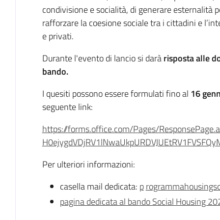
condivisione e socialità, di generare esternalità pos
rafforzare la coesione sociale tra i cittadini e l’in
e privati.
Durante l'evento di lancio si darà
risposta alle d
bando.
I quesiti possono essere formulati fino al
16 genn
seguente link:
https://forms.office.com/Pages/ResponsePag
H0ejygdVDjRV1lNwaUkpURDVJUEtRV1FVSFQ
Per ulteriori informazioni:
casella mail dedicata:
p
rogrammahousingsoc
pagina dedicata al bando Social Housing 20