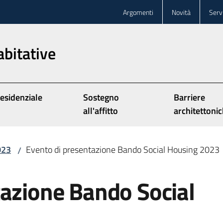
Argomenti
Novità
Servi
abitative
Residenziale
Sostegno
Barriere
all'affitto
architettoni
023
Evento di presentazione Bando Social Housing 2023
/
tazione Bando Social