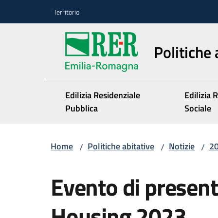
Vai al contenuto
Vai alla navigazione
Vai al footer
Territorio
Politiche 
Edilizia Residenziale
Edilizia 
Pubblica
Sociale
Home
Politiche abitative
Notizie
2
/
/
/
Salta al contenuto
Evento di presen
Housing 2023