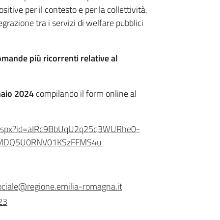
itive per il contesto e per la collettività,
tegrazione tra i servizi di welfare pubblici
omande più ricorrenti relative al
aio 2024
compilando il form online al
e.aspx?id=aIRc9BbUqU2q25q3WURhe0-
yMDQ5U0RNV01KSzFFMS4u
iale@regione.emilia-romagna.it
23