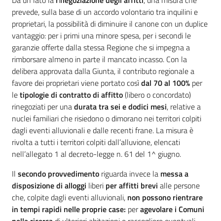
Da un lato la
r
i
negoziazione degli affitti
, una misura che
prevede, sulla base di un accordo volontario tra inquilini e
proprietari, la possibilità di diminuire il canone con un duplice
vantaggio: per i primi una minore spesa, per i secondi le
garanzie offerte dalla stessa Regione che si impegna a
rimborsare almeno in parte il mancato incasso. Con la
delibera approvata dalla Giunta, il contributo regionale a
favore dei proprietari viene portato così
dal 70 al 100%
per
le
tipologie di contratto di affitto
(libero o concordato)
rinegoziati per una
durata tra sei e dodici mesi
, relative a
nuclei familiari che risiedono o dimorano nei territori colpiti
dagli eventi alluvionali e dalle recenti frane. La misura è
rivolta a tutti i territori colpiti dall’alluvione, elencati
nell’allegato 1 al decreto-legge n. 61 del 1^ giugno.
Il
secondo provvedimento
riguarda invece la
messa a
disposizione di alloggi
liberi
per affitti brevi
alle persone
che, colpite dagli eventi alluvionali,
non possono rientrare
in tempi rapidi nelle proprie case:
per
agevolare i Comuni