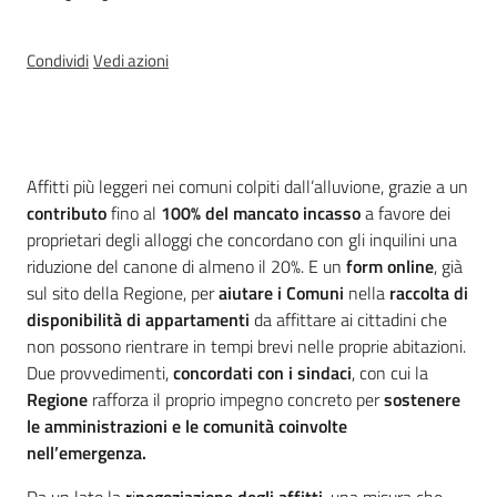
Territorio
Condividi
Vedi azioni
Argomenti
Novità
Introduzione
Affitti più leggeri nei comuni colpiti dall’alluvione, grazie a un
contributo
fino al
100% del mancato incasso
a favore dei
Servizi
proprietari degli alloggi che concordano con gli inquilini una
riduzione del canone di almeno il 20%. E un
form online
, già
Leggi Atti Bandi
sul sito della Regione, per
aiutare i Comuni
nella
raccolta di
disponibilità di appartamenti
da affittare ai cittadini che
non possono rientrare in tempi brevi nelle proprie abitazioni.
Due provvedimenti,
concordati con i sindaci
, con cui la
Piani Programmi
Regione
rafforza il proprio impegno concreto per
sostenere
Progetti
le amministrazioni e le comunità coinvolte
nell’emergenza.