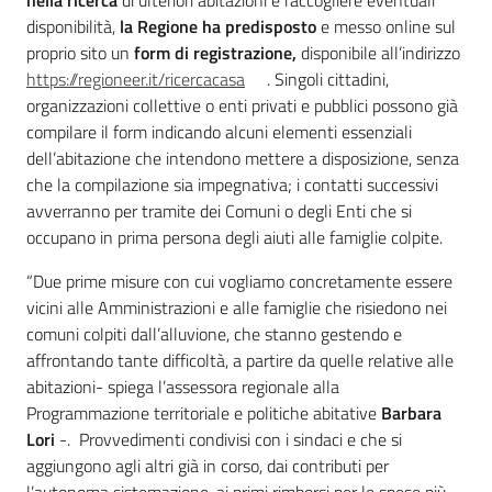
nella ricerca
di ulteriori abitazioni e raccogliere eventuali
disponibilità,
la Regione ha predisposto
e messo online sul
proprio sito un
form di registrazione,
disponibile all’indirizzo
https://regioneer.it/ricercacasa
. Singoli cittadini,
organizzazioni collettive o enti privati e pubblici possono già
compilare il form indicando alcuni elementi essenziali
dell’abitazione che intendono mettere a disposizione, senza
che la compilazione sia impegnativa; i contatti successivi
avverranno per tramite dei Comuni o degli Enti che si
occupano in prima persona degli aiuti alle famiglie colpite.
“Due prime misure con cui vogliamo concretamente essere
vicini alle Amministrazioni e alle famiglie che risiedono nei
comuni colpiti dall’alluvione, che stanno gestendo e
affrontando tante difficoltà, a partire da quelle relative alle
abitazioni- spiega l’assessora regionale alla
Programmazione territoriale e politiche abitative
Barbara
Lori
-. Provvedimenti condivisi con i sindaci e che si
aggiungono agli altri già in corso, dai contributi per