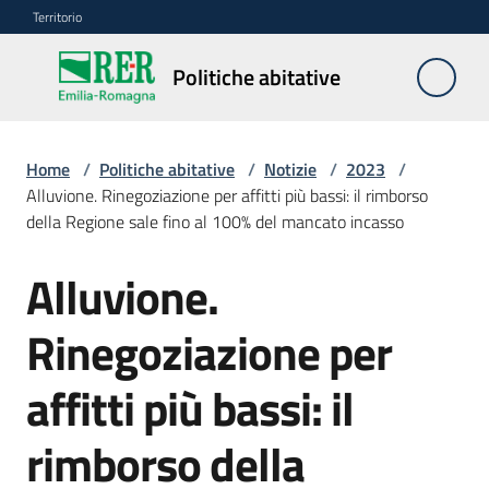
Vai al contenuto
Vai alla navigazione
Vai al footer
Territorio
Politiche
Politiche abitative
abitative
Home
/
Politiche abitative
/
Notizie
/
2023
/
Edilizia
Alluvione. Rinegoziazione per affitti più bassi: il rimborso
Residenziale
della Regione sale fino al 100% del mancato incasso
Pubblica
Alluvione.
Salta al contenuto
Rinegoziazione per
Edilizia
Residenziale
Sociale
affitti più bassi: il
rimborso della
Sostegno