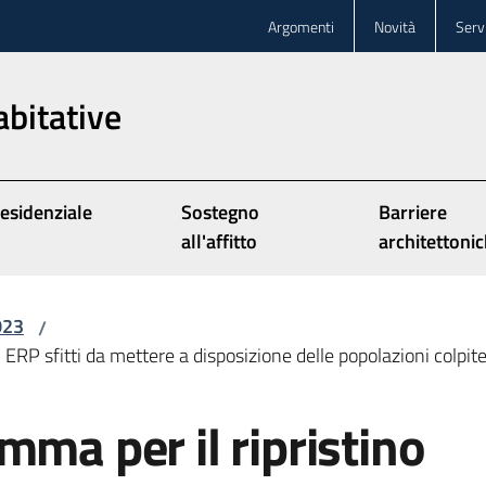
Argomenti
Novità
Servi
abitative
Residenziale
Sostegno
Barriere
all'affitto
architettoni
023
/
i ERP sfitti da mettere a disposizione delle popolazioni colpite
mma per il ripristino