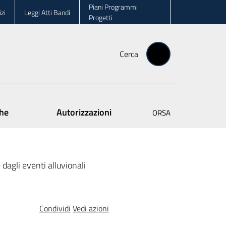
Piani Programmi
zi
Leggi Atti Bandi
Progetti
Cerca
che
Autorizzazioni
ORSA
 dagli eventi alluvionali
Condividi
Vedi azioni