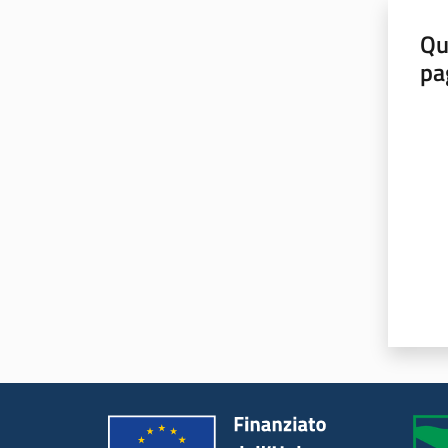
Qu
pa
Valut