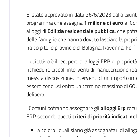
Introduzione
E' stato approvato in data 26/6/2023 dalla Giunta
programma che assegna
1 milione di euro
ai Com
alloggi di
Edilizia residenziale pubblica
, che pot
delle famiglie che hanno dovuto lasciare la propri
ha colpito le provincie di Bologna. Ravenna, Forl
L’obiettivo è il recupero di alloggi ERP di proprie
richiedono piccoli interventi di manutenzione real
messi a disposizione. Interventi di un importo in
essere conclusi entro un termine massimo di 60 a 
delibera,
I Comuni potranno assegnare gli
alloggi Erp
recup
ERP secondo questi
criteri di priorità indicati 
a coloro i quali siano già assegnatari di allog