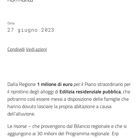
Territorio
Data
:
27 giugno 2023
Argomenti
Novità
Condividi
Vedi azioni
Servizi
Leggi Atti Bandi
Introduzione
Dalla Regione
1 milione di euro
per il Piano straordinario per
il ripristino degli alloggi di
Edilizia residenziale pubblica
, che
potranno così essere messi a disposizione delle famiglie che
hanno dovuto lasciare la propria abitazione a causa
Piani Programmi
dell’alluvione.
Progetti
Le risorse – che provengono dal Bilancio regionale e che si
aggiungono ai 30 milioni del Programma regionale Erp