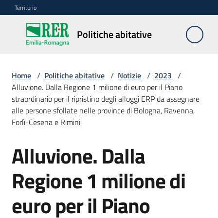
Vai al contenuto
Vai alla navigazione
Vai al footer
Territorio
Politiche
Politiche abitative
abitative
Home
/
Politiche abitative
/
Notizie
/
2023
/
Edilizia
Alluvione. Dalla Regione 1 milione di euro per il Piano
Residenziale
straordinario per il ripristino degli alloggi ERP da assegnare
Pubblica
alle persone sfollate nelle province di Bologna, Ravenna,
Forlì-Cesena e Rimini
Alluvione. Dalla
Edilizia
Salta al contenuto
Residenziale
Regione 1 milione di
Sociale
euro per il Piano
Sostegno