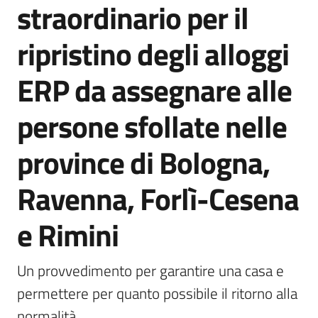
straordinario per il
all'affitto
ripristino degli alloggi
Barriere
ERP da assegnare alle
architettoniche
persone sfollate nelle
Autorizzazioni
province di Bologna,
Ravenna, Forlì-Cesena
e Rimini
ORSA
Un provvedimento per garantire una casa e 
permettere per quanto possibile il ritorno alla 
normalità