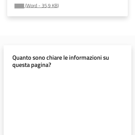
all'affitto
(
Word
-
35,9 KB
)
Barriere
architettoniche
Quanto sono chiare le informazioni su
Autorizzazioni
questa pagina?
Valuta da 1 a 5 stelle
ORSA