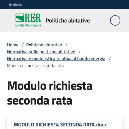
Vai al contenuto
Vai alla navigazione
Vai al footer
Territorio
Politiche
Politiche abitative
abitative
Home
/
Politiche abitative
/
Edilizia
Normativa sulle politiche abitative
/
Residenziale
Normativa e modulistica relativa al bando energia
/
Pubblica
Modulo richiesta seconda rata
Modulo richiesta
Edilizia
seconda rata
Residenziale
Sociale
MODULO RICHIESTA SECONDA RATA.docx
Sostegno