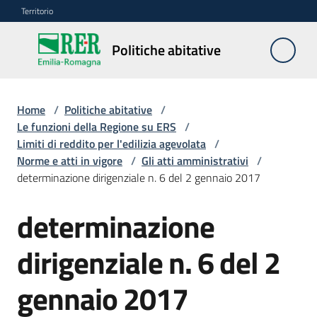
Vai al contenuto
Vai alla navigazione
Vai al footer
Territorio
Politiche
Politiche abitative
abitative
Home
/
Politiche abitative
/
Edilizia
Le funzioni della Regione su ERS
/
Residenziale
Limiti di reddito per l'edilizia agevolata
/
Pubblica
Norme e atti in vigore
/
Gli atti amministrativi
/
determinazione dirigenziale n. 6 del 2 gennaio 2017
determinazione
Edilizia
Residenziale
dirigenziale n. 6 del 2
Sociale
gennaio 2017
Sostegno