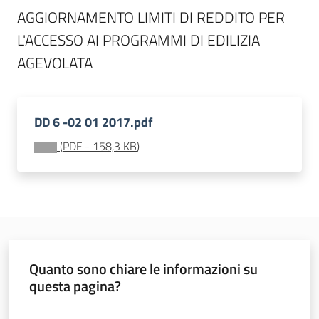
all'affitto
AGGIORNAMENTO LIMITI DI REDDITO PER 
L'ACCESSO AI PROGRAMMI DI EDILIZIA 
AGEVOLATA
Barriere
architettoniche
DD 6 -02 01 2017.pdf
Autorizzazioni
(
PDF
-
158,3 KB
)
ORSA
Quanto sono chiare le informazioni su
questa pagina?
Valuta da 1 a 5 stelle