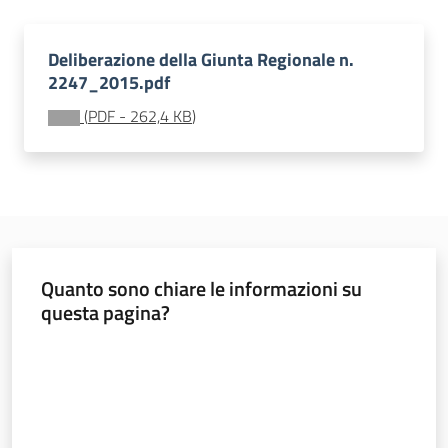
all'affitto
Deliberazione della Giunta Regionale n.
2247_2015.pdf
Barriere
architettoniche
(
PDF
-
262,4 KB
)
Autorizzazioni
Quanto sono chiare le informazioni su
questa pagina?
ORSA
Valuta da 1 a 5 stelle