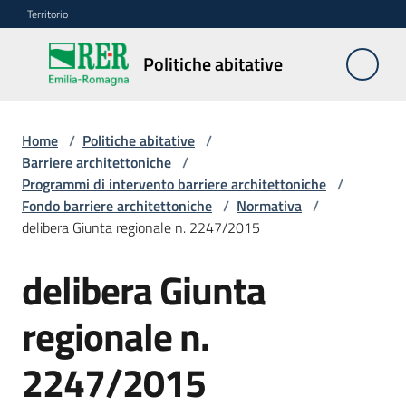
Vai al contenuto
Vai alla navigazione
Vai al footer
Territorio
Politiche
Politiche abitative
abitative
Home
/
Politiche abitative
/
Edilizia
Barriere architettoniche
/
Residenziale
Programmi di intervento barriere architettoniche
/
Pubblica
Fondo barriere architettoniche
/
Normativa
/
delibera Giunta regionale n. 2247/2015
delibera Giunta
Edilizia
Residenziale
regionale n.
Sociale
2247/2015
Sostegno