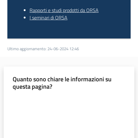
all'affitto
Rapporti e studi prodotti da ORSA
I seminari di ORSA
Barriere
architettoniche
Ultimo aggiornamento
:
24-06-2024 12:46
Autorizzazioni
Quanto sono chiare le informazioni su
questa pagina?
Valuta da 1 a 5 stelle
ORSA