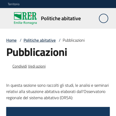
Vai al contenuto
Vai alla navigazione
Vai al footer
Territorio
Politiche
Politiche abitative
abitative
Home
/
Politiche abitative
/
Pubblicazioni
Edilizia
Pubblicazioni
Residenziale
Pubblica
Condividi
Vedi azioni
Edilizia
Residenziale
In questa sezione sono raccolti gli studi, le analisi e seminari
Sociale
relativi alla situazione abitativa elaborati dall'Osservatorio
regionale del sistema abitativo (ORSA):
Sostegno