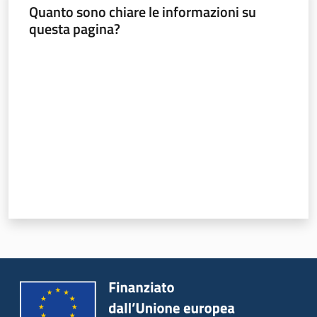
all'affitto
Quanto sono chiare le informazioni su
questa pagina?
Valuta da 1 a 5 stelle
Barriere
architettoniche
Autorizzazioni
ORSA