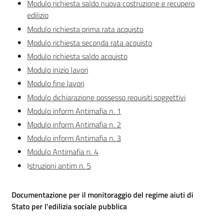
Modulo richiesta saldo nuova costruzione e recupero
edilizio
Territorio
Modulo richiesta prima rata acquisto
Modulo richiesta seconda rata acquisto
Argomenti
Modulo richiesta saldo acquisto
Modulo inizio lavori
Novità
Modulo fine lavori
Modulo dichiarazione possesso requisiti soggettivi
Servizi
Modulo inform Antimafia n. 1
Leggi Atti Bandi
Modulo inform Antimafia n. 2
Modulo inform Antimafia n. 3
Modulo Antimafia n. 4
I
struzioni antim n. 5
Piani Programmi
Progetti
Documentazione per il monitoraggio del regime aiuti di
Stato per l'edilizia sociale pubblica