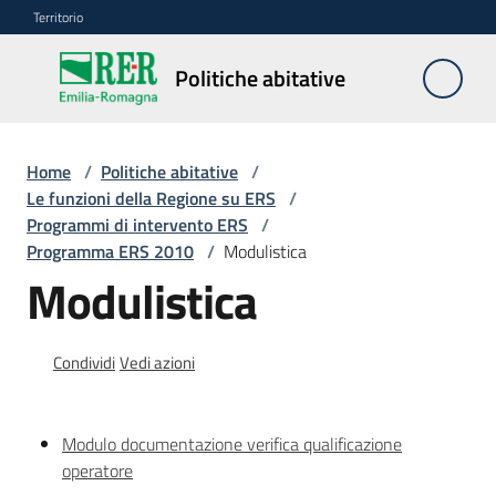
Vai al contenuto
Vai alla navigazione
Vai al footer
Territorio
Politiche
Politiche abitative
abitative
Home
/
Politiche abitative
/
Edilizia
Le funzioni della Regione su ERS
/
Residenziale
Programmi di intervento ERS
/
Pubblica
Programma ERS 2010
/
Modulistica
Modulistica
Edilizia
Condividi
Vedi azioni
Residenziale
Sociale
Modulo documentazione verifica qualificazione
operatore
Sostegno