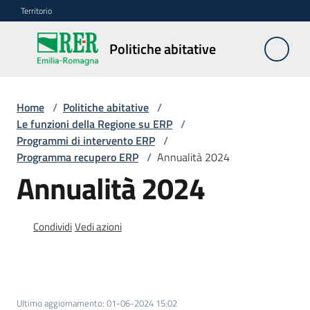
Vai al contenuto
Vai alla navigazione
Vai al footer
Territorio
Politiche
Politiche abitative
abitative
Home
/
Politiche abitative
/
Edilizia
Le funzioni della Regione su ERP
/
Residenziale
Programmi di intervento ERP
/
Pubblica
Programma recupero ERP
/
Annualità 2024
Annualità 2024
Edilizia
Condividi
Vedi azioni
Residenziale
Sociale
Sostegno
Ultimo aggiornamento
:
01-06-2024 15:02