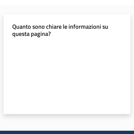
all'affitto
Quanto sono chiare le informazioni su
Barriere
questa pagina?
architettoniche
Valuta da 1 a 5 stelle
Autorizzazioni
ORSA