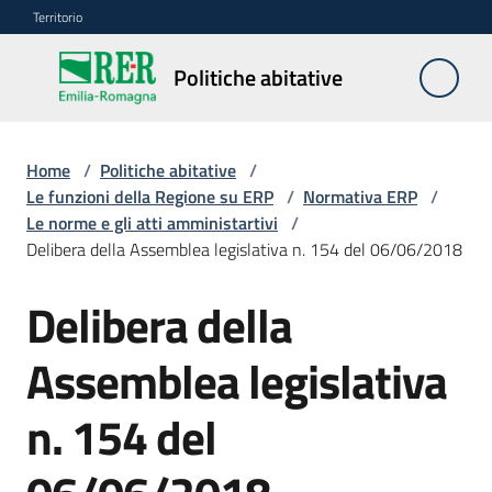
Vai al contenuto
Vai alla navigazione
Vai al footer
Territorio
Politiche
Politiche abitative
abitative
Home
/
Politiche abitative
/
Edilizia
Le funzioni della Regione su ERP
/
Normativa ERP
/
Residenziale
Le norme e gli atti amministartivi
/
Pubblica
Delibera della Assemblea legislativa n. 154 del 06/06/2018
Delibera della
Edilizia
Assemblea legislativa
Residenziale
Sociale
n. 154 del
Sostegno