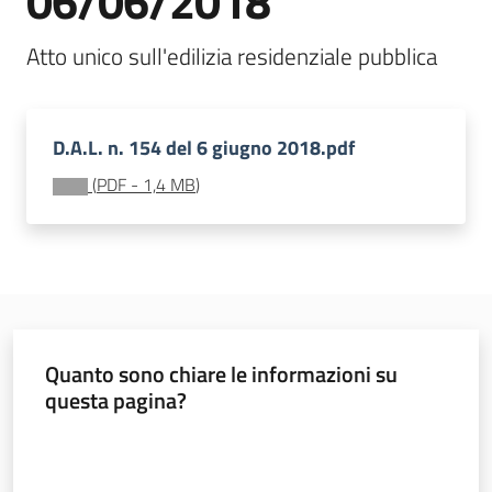
06/06/2018
all'affitto
Atto unico sull'edilizia residenziale pubblica
Barriere
architettoniche
D.A.L. n. 154 del 6 giugno 2018.pdf
(
PDF
-
1,4 MB
)
Autorizzazioni
Quanto sono chiare le informazioni su
ORSA
questa pagina?
Valuta da 1 a 5 stelle