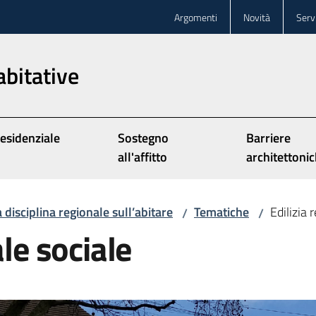
Argomenti
Novità
Servi
abitative
Residenziale
Sostegno
Barriere
all'affitto
architettoni
 disciplina regionale sull’abitare
Tematiche
Edilizia 
/
/
ale sociale