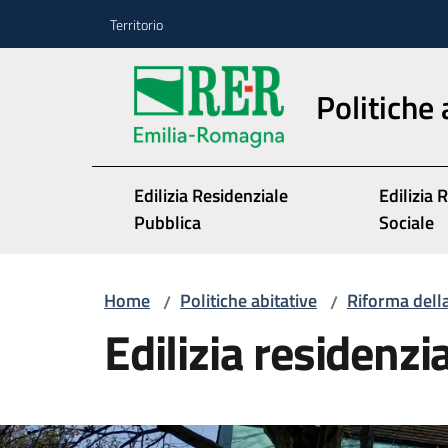
Vai al contenuto
Vai alla navigazione
Vai al footer
Territorio
Politiche 
Edilizia Residenziale
Edilizia 
Pubblica
Sociale
Home
Politiche abitative
Riforma della
/
/
Edilizia residenzi