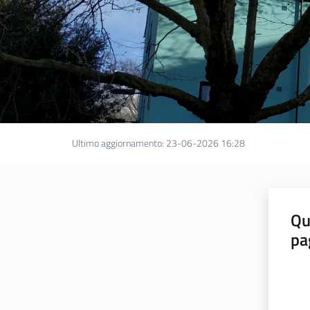
Ultimo aggiornamento
:
23-06-2026 16:28
Qu
pa
Valut