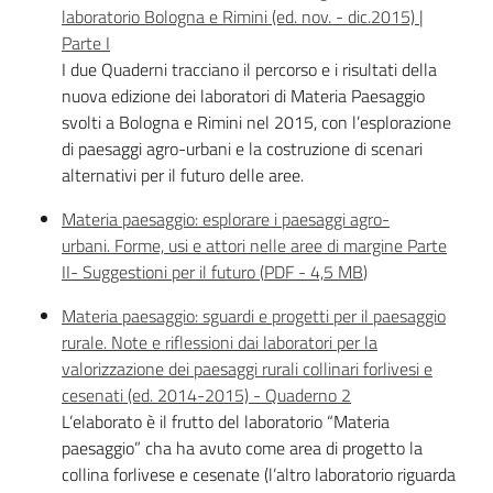
laboratorio Bologna e Rimini (ed. nov. - dic.2015) |
Parte I
I due Quaderni tracciano il percorso e i risultati della
nuova edizione dei laboratori di Materia Paesaggio
svolti a Bologna e Rimini nel 2015, con l’esplorazione
di paesaggi agro-urbani e la costruzione di scenari
Territorio
alternativi per il futuro delle aree.
Materia paesaggio: esplorare i paesaggi agro-
Argomenti
urbani. Forme, usi e attori nelle aree di margine Parte
II- Suggestioni per il futuro
(
PDF
-
4,5 MB
)
Novità
Materia paesaggio: sguardi e progetti per il paesaggio
rurale. Note e riflessioni dai laboratori per la
Servizi
valorizzazione dei paesaggi rurali collinari forlivesi e
cesenati (ed. 2014-2015) - Quaderno 2
Leggi Atti Bandi
L’elaborato è il frutto del laboratorio “Materia
paesaggio” cha ha avuto come area di progetto la
collina forlivese e cesenate (l’altro laboratorio riguarda