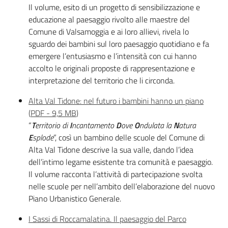
Il volume, esito di un progetto di sensibilizzazione e
educazione al paesaggio rivolto alle maestre del
Comune di Valsamoggia e ai loro allievi, rivela lo
sguardo dei bambini sul loro paesaggio quotidiano e fa
emergere l’entusiasmo e l’intensità con cui hanno
accolto le originali proposte di rappresentazione e
interpretazione del territorio che li circonda.
Alta Val Tidone: nel futuro i bambini hanno un piano
(
PDF
-
9,5 MB
)
“
T
erritorio di
I
ncantamento
D
ove
O
ndulata la
N
atura
E
splode
”, così un bambino delle scuole del Comune di
Alta Val Tidone descrive la sua valle, dando l’idea
dell’intimo legame esistente tra comunità e paesaggio.
Il volume racconta l’attività di partecipazione svolta
nelle scuole per nell’ambito dell’elaborazione del nuovo
Piano Urbanistico Generale.
I Sassi di Roccamalatina. Il paesaggio del Parco