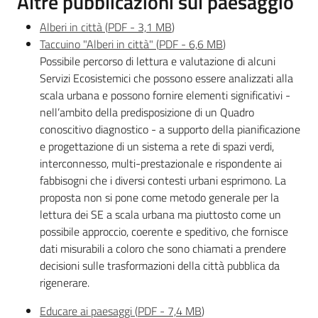
Altre pubblicazioni sul paesaggio
Alberi in città
(
PDF
-
3,1 MB
)
Taccuino "Alberi in città"
(
PDF
-
6,6 MB
)
Possibile percorso di lettura e valutazione di alcuni
Servizi Ecosistemici che possono essere analizzati alla
scala urbana e possono fornire elementi significativi -
nell’ambito della predisposizione di un Quadro
conoscitivo diagnostico - a supporto della pianificazione
e progettazione di un sistema a rete di spazi verdi,
interconnesso, multi-prestazionale e rispondente ai
fabbisogni che i diversi contesti urbani esprimono. La
proposta non si pone come metodo generale per la
lettura dei SE a scala urbana ma piuttosto come un
possibile approccio, coerente e speditivo, che fornisce
dati misurabili a coloro che sono chiamati a prendere
decisioni sulle trasformazioni della città pubblica da
rigenerare.
Educare ai paesaggi
(
PDF
-
7,4 MB
)