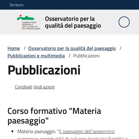
Vai al contenuto
Vai alla navigazione
Vai al footer
Territorio
Osservatorio per la
Osservatorio
qualità del paesaggio
per la
qualità del
paesaggio
Home
/
Osservatorio per la qualità del paesaggio
/
Pubblicazioni e multimedia
/
Pubblicazioni
Pubblicazioni
Cos'è
l'Osservatorio
Condividi
Vedi azioni
Obiettivi
Corso formativo "
Materia
paesaggio"
Pubblicazioni
e
Materia paesaggio: "
Il paesaggio dell’appennino
multimedia
parmense: opportunità di sviluppo locale tra fragilità e