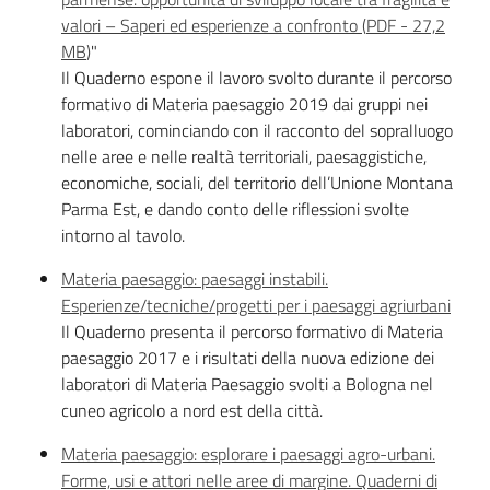
valori – Saperi ed esperienze a confronto
(
PDF
-
27,2
MB
)
"
Banca
Il Quaderno espone il lavoro svolto durante il percorso
dati
formativo di Materia paesaggio 2019 dai gruppi nei
autorizzazioni
laboratori, cominciando con il racconto del sopralluogo
paesaggistiche
nelle aree e nelle realtà territoriali, paesaggistiche,
economiche, sociali, del territorio dell’Unione Montana
Parma Est, e dando conto delle riflessioni svolte
Norme
intorno al tavolo.
e
atti
Materia paesaggio: paesaggi instabili.
Esperienze/tecniche/progetti per i paesaggi agriurbani
Il Quaderno presenta il percorso formativo di Materia
paesaggio 2017 e i risultati della nuova edizione dei
Seguici
laboratori di Materia Paesaggio svolti a Bologna nel
su
cuneo agricolo a nord est della città.
Materia paesaggio: esplorare i paesaggi agro-urbani.
Forme, usi e attori nelle aree di margine. Quaderni di