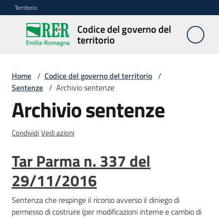
Vai al contenuto
Vai alla navigazione
Vai al footer
Territorio
Codice del governo del
Codice
territorio
del
governo
del
Home
/
Codice del governo del territorio
/
territorio
Sentenze
/
Archivio sentenze
Archivio sentenze
Modulistica
Condividi
Vedi azioni
edilizia
Tar Parma n. 337 del
C
29/11/2016
a
l
c
Sentenza che respinge il ricorso avverso il diniego di
o
permesso di costruire (per modificazioni interne e cambio di