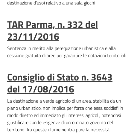
l
destinazione d'uso) relativo a una sala giochi
a
t
TAR Parma, n. 332 del
o
r
23/11/2016
e
d
Sentenza in merito alla perequazione urbanistica e alla
e
cessione gratuita di aree per garantire le dotazioni territoriali
l
c
Consiglio di Stato n. 3643
o
n
del 17/08/2016
t
r
La destinazione a verde agricolo di un'area, stabilita da un
i
piano urbanistico, non implica per forza che essa soddisfi in
b
modo diretto ed immediato gli interessi agricoli, potendosi
u
giustificare con le esigenze di un ordinato governo del
t
territorio. Tra queste ultime rientra pure la necessità
o