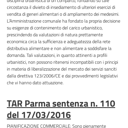
disciplina urbanistica di un comparto, fondando su tale
regionale
circostanza il divieto di insediamento di ulteriori esercizi di
vendita di generi alimentari o di ampliamento dei medesimi.
L’Amministrazione comunale ha fondato la propria decisione
su esigenze di contenimento del carico urbanistico,
prescindendo da valutazioni di natura prettamente
economica circa la sufficienza e adeguatezza della rete
distributiva alimentare e non alimentare a soddisfare la
Territorio
domanda. Tali valutazioni, in quanto attinenti a profili
urbanistici, non possono ritenersi incompatibili con i principi
in materia di liberalizzazione del mercato dei servizi sanciti
Argomenti
dalla direttiva 123/2006/CE e dai provvedimenti legislativi
che vi hanno dato attuazione.
Novità
TAR Parma sentenza n. 110
Servizi
del 17/03/2016
Leggi Atti Bandi
PIANIFICAZIONE COMMERCIALE: Sono pienamente