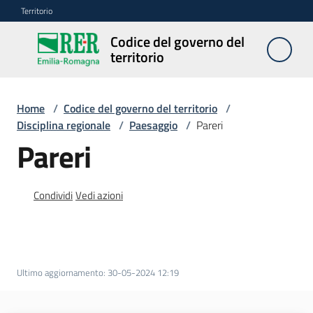
Vai al contenuto
Vai alla navigazione
Vai al footer
Territorio
Codice del governo del
Codice
territorio
del
governo
del
Home
/
Codice del governo del territorio
/
territorio
Disciplina regionale
/
Paesaggio
/
Pareri
Pareri
Modulistica
Condividi
Vedi azioni
edilizia
C
a
l
Ultimo aggiornamento
:
30-05-2024 12:19
c
o