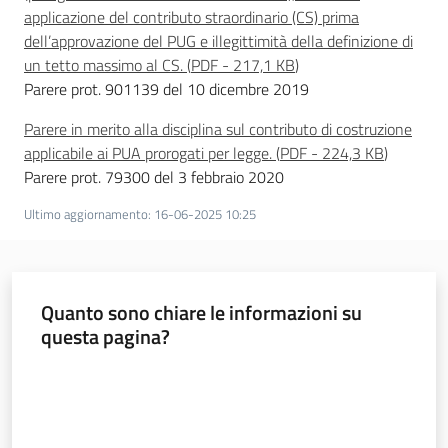
applicazione del contributo straordinario (CS) prima
dell’approvazione del PUG e illegittimità della definizione di
un tetto massimo al CS.
(
PDF
-
217,1 KB
)
Parere prot. 901139 del 10 dicembre 2019
Parere in merito alla disciplina sul contributo di costruzione
applicabile ai PUA prorogati per legge.
(
PDF
-
224,3 KB
)
Parere prot. 79300 del 3 febbraio 2020
Ultimo aggiornamento
:
16-06-2025 10:25
Quanto sono chiare le informazioni su
questa pagina?
Valuta da 1 a 5 stelle