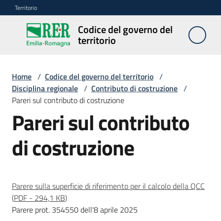
Vai al contenuto
Vai alla navigazione
Vai al footer
Territorio
Codice del governo del
Codice
territorio
del
governo
del
Home
/
Codice del governo del territorio
/
territorio
Disciplina regionale
/
Contributo di costruzione
/
Pareri sul contributo di costruzione
Pareri sul contributo
Modulistica
di costruzione
edilizia
C
a
Parere sulla superficie di riferimento per il calcolo della QCC
l
(
PDF
-
294,1 KB
)
c
Parere prot. 354550 dell'8 aprile 2025
o