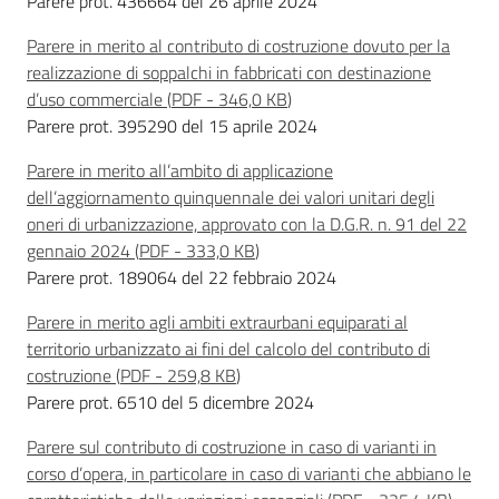
Parere prot. 436664 del 26 aprile 2024
d
i
Parere in merito al contributo di costruzione dovuto per la
c
realizzazione di soppalchi in fabbricati con destinazione
o
d’uso commerciale
(
PDF
-
346,0 KB
)
s
Parere prot. 395290 del 15 aprile 2024
t
Parere in merito all’ambito di applicazione
r
dell’aggiornamento quinquennale dei valori unitari degli
u
oneri di urbanizzazione, approvato con la D.G.R. n. 91 del 22
z
gennaio 2024
(
PDF
-
333,0 KB
)
i
Parere prot. 189064 del 22 febbraio 2024
o
n
Parere in merito agli ambiti extraurbani equiparati al
e
territorio urbanizzato ai fini del calcolo del contributo di
costruzione
(
PDF
-
259,8 KB
)
Parere prot. 6510 del 5 dicembre 2024
Pareri
Parere sul contributo di costruzione in caso di varianti in
corso d’opera, in particolare in caso di varianti che abbiano le
Disciplina