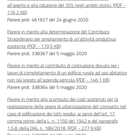
all’aperto e alla riduzione del 35% negli ambiti storici.
(
PDF
-
176,2 KB
)
Parere prot. 461927 del 24 giugno 2020
Parere in merito alla determinazione del Contributo
Straordinario per ampliamento di un’attività produttiva
esistente
(
PDF
-
170,5 KB
)
Parere prot. 338367 del 5 maggio 2020
Parere in merito al contributo di costruzione dovuto per i
lavori di completamento di un edificio rurale ad uso abitativo
non più legato all'azienda agricola
(
PDF
-
146,1 KB
)
Parere prot. 338364 del 5 maggio 2020
Parere in merito allo scomputo dei costi sostenuti per la
realizzazione delle opere di urbanizzazione del comparto nel
caso di edificazione dei lotti residui, ai sensi dell’art. 17,
comma primo, della L. n. 1150 del 1942 e del paragrafo
1.5.8. della DAL n. 186/2018.
(
PDF
-
277,9 KB
)