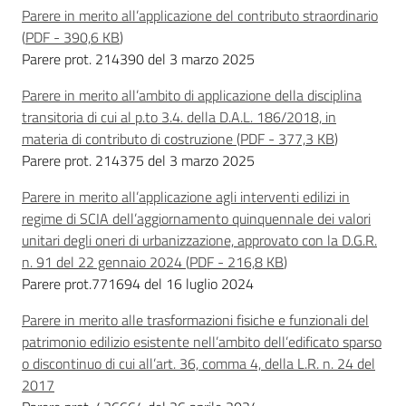
l
Parere in merito all’applicazione del contributo straordinario
a
(
PDF
-
390,6 KB
)
t
Parere prot. 214390 del 3 marzo 2025
o
r
Parere in merito all’ambito di applicazione della disciplina
e
transitoria di cui al p.to 3.4. della D.A.L. 186/2018, in
d
materia di contributo di costruzione
(
PDF
-
377,3 KB
)
e
Parere prot. 214375 del 3 marzo 2025
l
Parere in merito all’applicazione agli interventi edilizi in
c
regime di SCIA dell’aggiornamento quinquennale dei valori
o
unitari degli oneri di urbanizzazione, approvato con la D.G.R.
n
n. 91 del 22 gennaio 2024
(
PDF
-
216,8 KB
)
t
Parere prot.771694 del 16 luglio 2024
r
i
Parere in merito alle trasformazioni fisiche e funzionali del
b
patrimonio edilizio esistente nell’ambito dell’edificato sparso
u
o discontinuo di cui all’art. 36, comma 4, della L.R. n. 24 del
t
2017
o