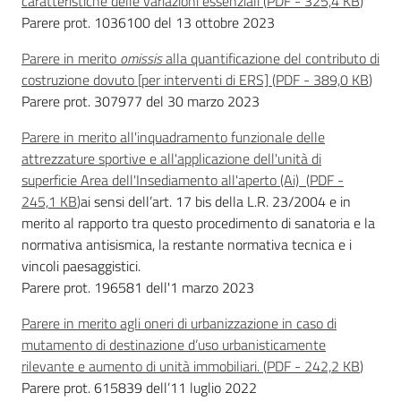
caratteristiche delle variazioni essenziali
(
PDF
-
325,4 KB
)
regionale
Parere prot. 1036100 del 13 ottobre 2023
Parere in merito
omissis
alla quantificazione del contributo di
costruzione dovuto [per interventi di ERS]
(
PDF
-
389,0 KB
)
Parere prot. 307977 del 30 marzo 2023
Parere in merito all'inquadramento funzionale delle
attrezzature sportive e all'applicazione dell'unità di
Territorio
superficie Area dell'Insediamento all'aperto (Ai)
(
PDF
-
245,1 KB
)
ai sensi dell’art. 17 bis della L.R. 23/2004 e in
merito al rapporto tra questo procedimento di sanatoria e la
Argomenti
normativa antisismica, la restante normativa tecnica e i
vincoli paesaggistici.
Novità
Parere prot. 196581 dell'1 marzo 2023
Servizi
Parere in merito agli oneri di urbanizzazione in caso di
mutamento di destinazione d’uso urbanisticamente
Leggi Atti Bandi
rilevante e aumento di unità immobiliari.
(
PDF
-
242,2 KB
)
Parere prot. 615839 dell’11 luglio 2022