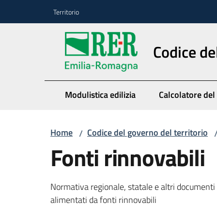
Vai al contenuto
Vai alla navigazione
Vai al footer
Territorio
Codice de
Modulistica edilizia
Calcolatore del
Home
Codice del governo del territorio
/
Fonti rinnovabili
Normativa regionale, statale e altri documenti 
alimentati da fonti rinnovabili