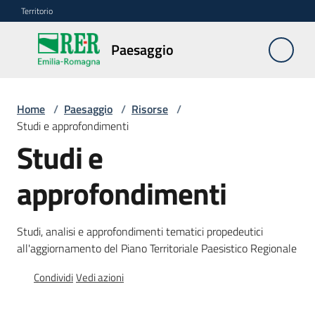
Vai al contenuto
Vai alla navigazione
Vai al footer
Territorio
Paesaggio
Paesaggio
Home
/
Paesaggio
/
Risorse
/
Piano
Studi e approfondimenti
paesaggistico
Studi e
regionale
approfondimenti
Beni
paesaggistici
Studi, analisi e approfondimenti tematici propedeutici
Autorizzazioni
all'aggiornamento del Piano Territoriale Paesistico Regionale
paesaggistiche
Condividi
Vedi azioni
Risorse