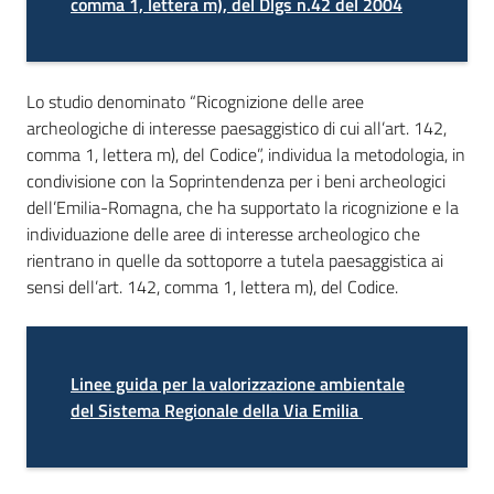
comma 1, lettera m), del Dlgs n.42 del 2004
Territorio
Argomenti
Lo studio denominato
“Ricognizione delle aree
archeologiche di interesse paesaggistico di cui all’art. 142,
Novità
comma 1, lettera m), del Codice”, individua la metodologia, in
condivisione con la Soprintendenza per i beni archeologici
Servizi
dell’Emilia-Romagna, che ha supportato la ricognizione e la
individuazione delle aree di interesse archeologico che
Leggi Atti Bandi
rientrano in quelle da sottoporre a tutela paesaggistica ai
sensi dell’art. 142, comma 1, lettera m), del Codice.
Piani Programmi
Linee guida per la valorizzazione ambientale
Progetti
del Sistema Regionale della Via Emilia