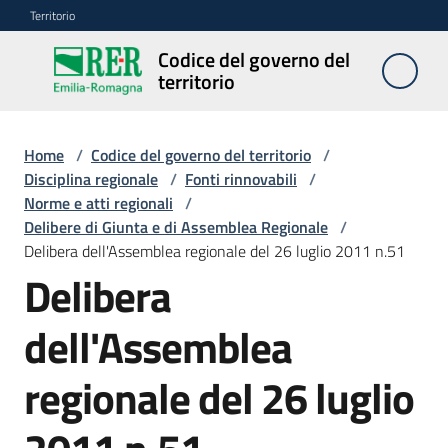
Vai al contenuto
Vai alla navigazione
Vai al footer
Territorio
Codice del governo del
Codice
territorio
del
governo
del
Home
/
Codice del governo del territorio
/
territorio
Disciplina regionale
/
Fonti rinnovabili
/
Norme e atti regionali
/
Delibere di Giunta e di Assemblea Regionale
/
Delibera dell'Assemblea regionale del 26 luglio 2011 n.51
Modulistica
Delibera
edilizia
dell'Assemblea
C
a
regionale del 26 luglio
l
c
o