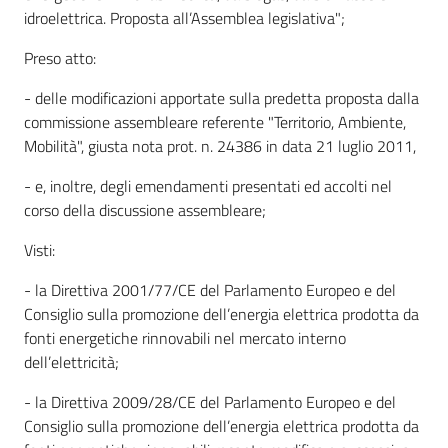
d
idroelettrica. Proposta all’Assemblea legislativa";
i
Preso atto:
c
o
- delle modificazioni apportate sulla predetta proposta dalla
s
commissione assembleare referente "Territorio, Ambiente,
t
Mobilità", giusta nota prot. n. 24386 in data 21 luglio 2011,
r
u
- e, inoltre, degli emendamenti presentati ed accolti nel
z
corso della discussione assembleare;
i
Visti:
o
n
- la Direttiva 2001/77/CE del Parlamento Europeo e del
e
Consiglio sulla promozione dell’energia elettrica prodotta da
fonti energetiche rinnovabili nel mercato interno
dell’elettricità;
Pareri
- la Direttiva 2009/28/CE del Parlamento Europeo e del
Consiglio sulla promozione dell’energia elettrica prodotta da
Disciplina