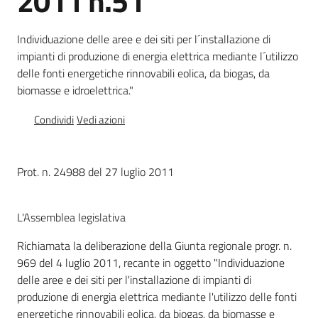
2011 n.51
l
a
Individuazione delle aree e dei siti per l´installazione di
t
impianti di produzione di energia elettrica mediante l´utilizzo
o
delle fonti energetiche rinnovabili eolica, da biogas, da
r
biomasse e idroelettrica."
e
d
Condividi
Vedi azioni
e
l
c
Prot. n. 24988 del 27 luglio 2011
o
n
t
L'Assemblea legislativa
r
i
Richiamata la deliberazione della Giunta regionale progr. n.
b
969 del 4 luglio 2011, recante in oggetto "Individuazione
u
delle aree e dei siti per l'installazione di impianti di
t
produzione di energia elettrica mediante l'utilizzo delle fonti
o
energetiche rinnovabili eolica, da biogas, da biomasse e