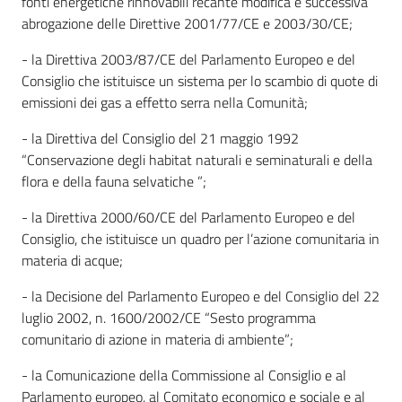
fonti energetiche rinnovabili recante modifica e successiva
regionale
abrogazione delle Direttive 2001/77/CE e 2003/30/CE;
- la Direttiva 2003/87/CE del Parlamento Europeo e del
Consiglio che istituisce un sistema per lo scambio di quote di
emissioni dei gas a effetto serra nella Comunità;
- la Direttiva del Consiglio del 21 maggio 1992
“Conservazione degli habitat naturali e seminaturali e della
Territorio
flora e della fauna selvatiche ”;
- la Direttiva 2000/60/CE del Parlamento Europeo e del
Argomenti
Consiglio, che istituisce un quadro per l’azione comunitaria in
materia di acque;
Novità
- la Decisione del Parlamento Europeo e del Consiglio del 22
Servizi
luglio 2002, n. 1600/2002/CE “Sesto programma
comunitario di azione in materia di ambiente”;
Leggi Atti Bandi
- la Comunicazione della Commissione al Consiglio e al
Parlamento europeo, al Comitato economico e sociale e al