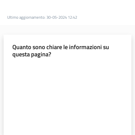
l
a
t
Ultimo aggiornamento
:
30-05-2024 12:42
o
r
e
Quanto sono chiare le informazioni su
d
questa pagina?
e
l
Valuta da 1 a 5 stelle
c
o
n
t
r
i
b
u
t
o