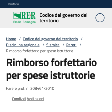
Vai al contenuto
Vai alla navigazione
Vai al footer
Territorio
Codice del governo del
Codice
territorio
del
governo
del
Home
/
Codice del governo del territorio
/
territorio
Disciplina regionale
/
Sismica
/
Pareri
/
Rimborso forfettario per spese istruttorie
Rimborso forfettario
Modulistica
per spese istruttorie
edilizia
C
Parere prot. n. 308461/2010
a
l
Condividi
Vedi azioni
c
o