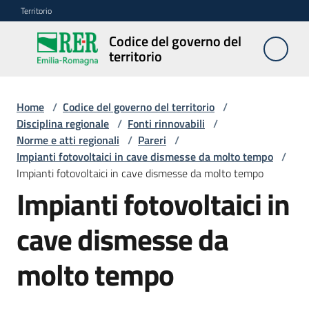
Vai al contenuto
Vai alla navigazione
Vai al footer
Territorio
Codice del governo del
Codice
territorio
del
governo
del
Home
/
Codice del governo del territorio
/
territorio
Disciplina regionale
/
Fonti rinnovabili
/
Norme e atti regionali
/
Pareri
/
Impianti fotovoltaici in cave dismesse da molto tempo
/
Impianti fotovoltaici in cave dismesse da molto tempo
Modulistica
Impianti fotovoltaici in
edilizia
cave dismesse da
C
a
molto tempo
l
c
o