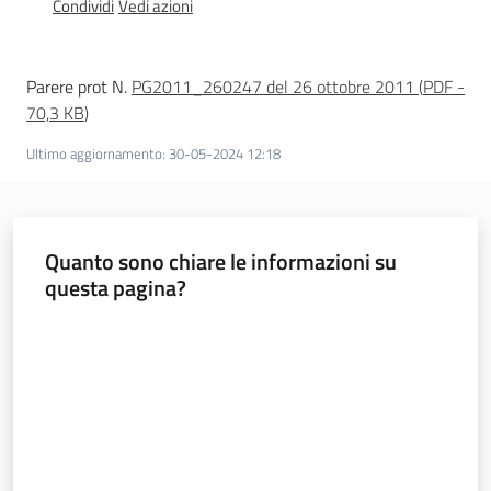
Condividi
Vedi azioni
l
a
t
Parere prot N.
PG2011_260247 del 26 ottobre 2011
(
PDF
-
o
70,3 KB
)
r
e
Ultimo aggiornamento
:
30-05-2024 12:18
d
e
l
c
Quanto sono chiare le informazioni su
o
questa pagina?
n
t
Valuta da 1 a 5 stelle
r
i
b
u
t
o