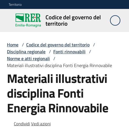
Vai al contenuto
Vai alla navigazione
Vai al footer
Territorio
Codice del governo del
Codice
territorio
del
governo
del
Home
/
Codice del governo del territorio
/
territorio
Disciplina regionale
/
Fonti rinnovabili
/
Norme e atti regionali
/
Materiali illustrativi disciplina Fonti Energia Rinnovabile
Materiali illustrativi
Modulistica
edilizia
disciplina Fonti
C
Energia Rinnovabile
a
l
c
Condividi
Vedi azioni
o