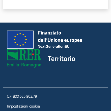
d
i
c
o
s
t
r
u
z
Territorio
i
o
n
e
Pareri
C.F. 800.625.903.79
Impostazioni cookie
Disciplina