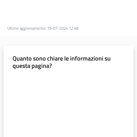
l
a
t
o
Ultimo aggiornamento
:
19-07-2024 12:48
r
e
d
e
Quanto sono chiare le informazioni su
l
questa pagina?
c
o
Valuta da 1 a 5 stelle
n
t
r
i
b
u
t
o