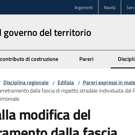
Argomenti
Novità
Servi
l governo del territorio
 contributo di costruzione
Pareri
Discipl
Disciplina regionale
Edilizia
Pareri espressi in mater
/
/
/
rretramento dalla fascia di rispetto stradale individuata dal P
stimoniale
lla modifica del
ramento dalla fascia