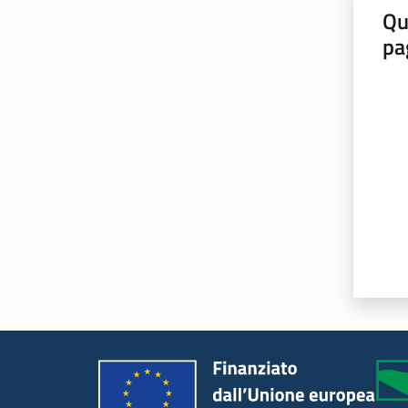
Qu
pa
Valut