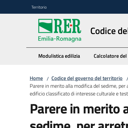
Vai al contenuto
Vai alla navigazione
Vai al footer
Territorio
Codice de
Modulistica edilizia
Calcolatore del
Home
Codice del governo del territorio
/
Parere in merito alla modifica del sedime, per a
edificio classificato di interesse culturale e te
Parere in merito a
sedime, per arret