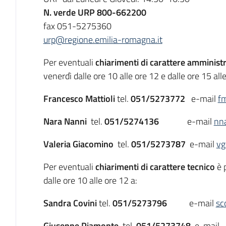
N. verde URP 800-662200
fax 051-5275360
urp@regione.emilia-romagna.it
Per eventuali
chiarimenti di carattere amminist
venerdì dalle ore 10 alle ore 12 e dalle ore 15 alle
Francesco Mattioli
tel.
051/5273772
e-mail
fm
Nara Nanni
tel.
051/5274136
e-mail
nn
Valeria Giacomino
tel.
051/5273787
e-mail
vg
Per eventuali
chiarimenti di carattere tecnico
è p
dalle ore 10 alle ore 12 a:
Sandra Covini
tel.
051/5273796
e-mail
sc
Giuseppe Piamonte
tel.
051/5273748
e-mail