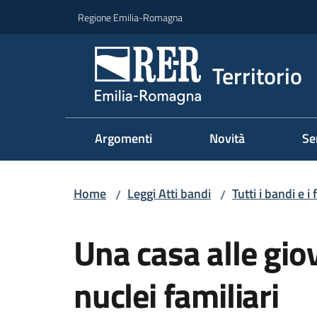
Vai al contenuto
Vai alla navigazione
Vai al footer
Regione Emilia-Romagna
Territorio
Argomenti
Novità
Se
Home
Leggi Atti bandi
Tutti i bandi e i
/
/
Salta al contenuto
Una casa alle giov
nuclei familiari