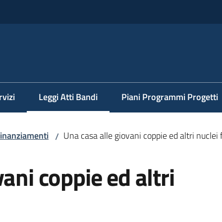
rvizi
Leggi Atti Bandi
Piani Programmi Progetti
Menu selezionato
 finanziamenti
Una casa alle giovani coppie ed altri nuclei 
/
ani coppie ed altri