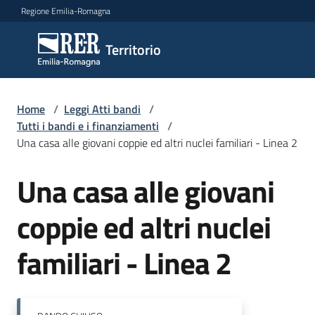
Vai al contenuto
Vai alla navigazione
Vai al footer
Regione Emilia-Romagna
Territorio
Territorio
Argomenti
Home
/
Leggi Atti bandi
/
Tutti i bandi e i finanziamenti
/
Una casa alle giovani coppie ed altri nuclei familiari - Linea 2
Novità
Una casa alle giovani
Salta al contenuto
coppie ed altri nuclei
Servizi
familiari - Linea 2
Leggi
Atti
Bandi
Menu selezionato