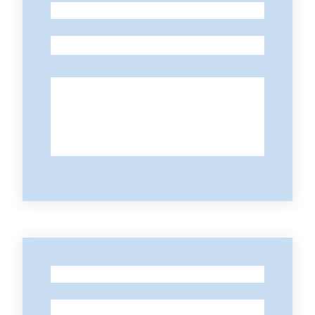
-
-
-
-