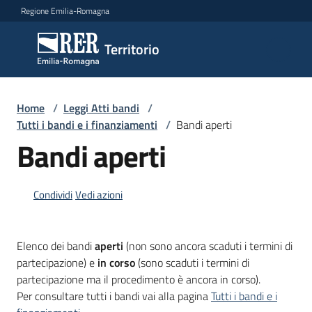
Vai al contenuto
Vai alla navigazione
Vai al footer
Regione Emilia-Romagna
Territorio
Territorio
Argomenti
Home
/
Leggi Atti bandi
/
Tutti i bandi e i finanziamenti
/
Bandi aperti
Bandi aperti
Novità
Condividi
Vedi azioni
Servizi
Elenco dei bandi
aperti
(non sono ancora scaduti i termini di
Leggi
partecipazione) e
in corso
(sono scaduti i termini di
Atti
partecipazione ma il procedimento è ancora in corso).
Bandi
Per consultare tutti i bandi vai alla pagina
Tutti i bandi e i
Menu selezionato