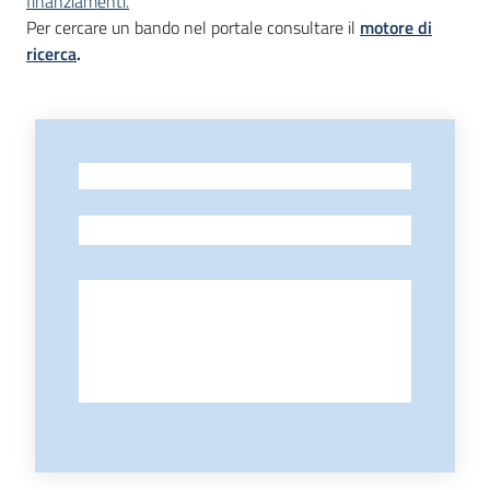
finanziamenti.
Piani
Per cercare un bando nel portale consultare il
motore di
Programmi
ricerca
.
Progetti
-
Seguici
su
-