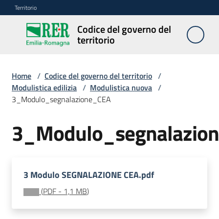
Vai al contenuto
Vai alla navigazione
Vai al footer
Territorio
Codice del governo del
Codice
territorio
del
governo
del
Home
/
Codice del governo del territorio
/
territorio
Modulistica edilizia
/
Modulistica nuova
/
3_Modulo_segnalazione_CEA
3_Modulo_segnalazio
Modulistica
edilizia
Menu selezionato
C
3 Modulo SEGNALAZIONE CEA.pdf
a
l
(
PDF
-
1,1 MB
)
c
o