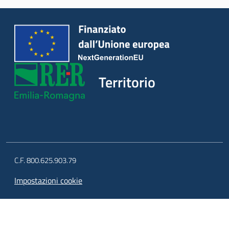
d
i
c
o
s
t
Territorio
r
u
z
i
o
n
e
C.F. 800.625.903.79
Impostazioni cookie
Pareri
Disciplina