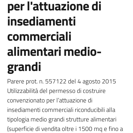
per l'attuazione di
l
a
insediamenti
t
o
commerciali
r
e
d
alimentari medio-
e
l
grandi
c
o
Parere prot. n. 557122 del 4 agosto 2015

n
t
Utilizzabilità del permesso di costruire 
r
convenzionato per l’attuazione di 
i
insediamenti commerciali riconducibili alla 
b
u
tipologia medio grandi strutture alimentari 
t
(superficie di vendita oltre i 1500 mq e fino a 
o