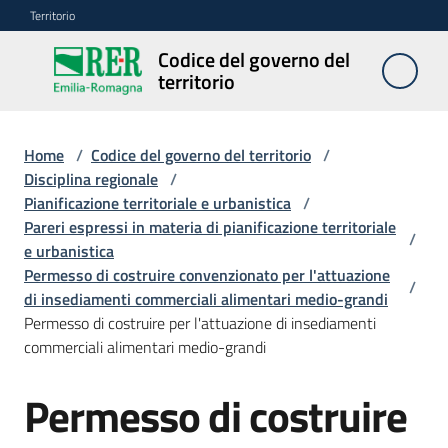
Vai al contenuto
Vai alla navigazione
Vai al footer
Territorio
Codice del governo del
Codice
territorio
del
governo
del
Home
/
Codice del governo del territorio
/
territorio
Disciplina regionale
/
Pianificazione territoriale e urbanistica
/
Pareri espressi in materia di pianificazione territoriale
/
e urbanistica
Modulistica
Permesso di costruire convenzionato per l'attuazione
edilizia
/
di insediamenti commerciali alimentari medio-grandi
Permesso di costruire per l'attuazione di insediamenti
C
commerciali alimentari medio-grandi
a
l
Permesso di costruire
c
o