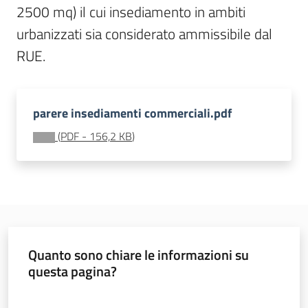
2500 mq) il cui insediamento in ambiti 
d
i
urbanizzati sia considerato ammissibile dal 
c
RUE.
o
s
t
r
parere insediamenti commerciali.pdf
u
(
PDF
-
156,2 KB
)
z
i
o
n
e
Pareri
Quanto sono chiare le informazioni su
questa pagina?
Valuta da 1 a 5 stelle
Disciplina