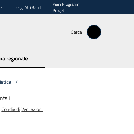
Piani Programmi
zi
Leggi Atti Bandi
Progetti
Cerca
ina regionale
istica
/
ntali
Condividi
Vedi azioni