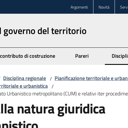
Argomenti
Novità
Servi
l governo del territorio
 contributo di costruzione
Pareri
Discipl
Disciplina regionale
Pianificazione territoriale e urban
/
/
rritoriale e urbanistica
/
tato Urbanistico metropolitano (CUM) e relativi iter procedime
lla natura giuridica
nistico