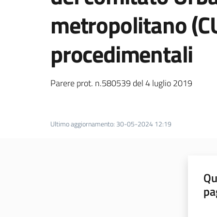
metropolitano (CUM
procedimentali
Parere prot. n.580539 del 4 luglio 2019
Ultimo aggiornamento
:
30-05-2024 12:19
Qu
pa
Valut