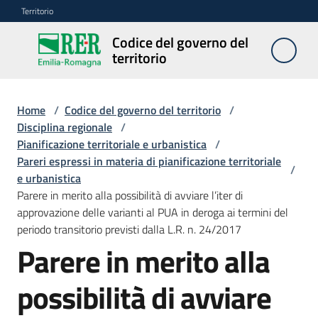
Vai al contenuto
Vai alla navigazione
Vai al footer
Territorio
Codice del governo del
Codice
territorio
del
governo
del
Home
/
Codice del governo del territorio
/
territorio
Disciplina regionale
/
Pianificazione territoriale e urbanistica
/
Pareri espressi in materia di pianificazione territoriale
/
e urbanistica
Modulistica
Parere in merito alla possibilità di avviare l’iter di
edilizia
approvazione delle varianti al PUA in deroga ai termini del
periodo transitorio previsti dalla L.R. n. 24/2017
C
Parere in merito alla
a
l
possibilità di avviare
c
o