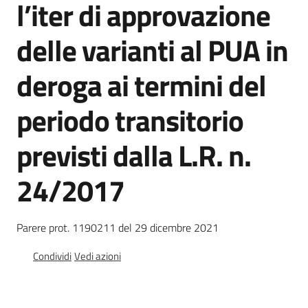
l’iter di approvazione
l
a
delle varianti al PUA in
t
o
r
deroga ai termini del
e
d
periodo transitorio
e
l
previsti dalla L.R. n.
c
o
24/2017
n
t
r
Parere prot. 1190211 del 29 dicembre 2021
i
b
Condividi
Vedi azioni
u
t
o