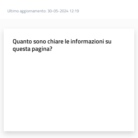
d
Ultimo aggiornamento
:
30-05-2024 12:19
i
c
o
s
Quanto sono chiare le informazioni su
t
questa pagina?
r
u
Valuta da 1 a 5 stelle
z
i
o
n
e
Pareri
Disciplina