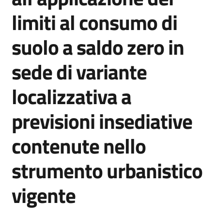
l
limiti al consumo di
a
t
suolo a saldo zero in
o
r
e
sede di variante
d
e
localizzativa a
l
c
previsioni insediative
o
n
contenute nello
t
r
strumento urbanistico
i
b
vigente
u
t
o