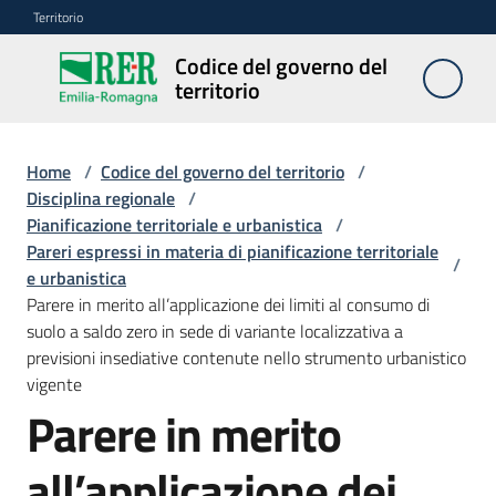
Vai al contenuto
Vai alla navigazione
Vai al footer
Territorio
Codice del governo del
Codice
territorio
del
governo
del
Home
/
Codice del governo del territorio
/
territorio
Disciplina regionale
/
Pianificazione territoriale e urbanistica
/
Pareri espressi in materia di pianificazione territoriale
/
e urbanistica
Modulistica
Parere in merito all’applicazione dei limiti al consumo di
edilizia
suolo a saldo zero in sede di variante localizzativa a
previsioni insediative contenute nello strumento urbanistico
C
vigente
a
Parere in merito
l
c
all’applicazione dei
o