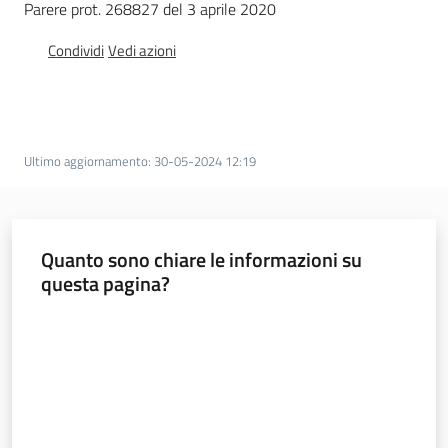
Parere prot. 268827 del 3 aprile 2020
d
i
Condividi
Vedi azioni
c
o
s
t
r
Ultimo aggiornamento
:
30-05-2024 12:19
u
z
i
Quanto sono chiare le informazioni su
o
questa pagina?
n
e
Valuta da 1 a 5 stelle
Pareri
Disciplina