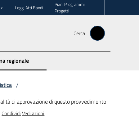
Piani Programmi
zi
Leggi Atti Bandi
Progetti
Cerca
ina regionale
istica
/
modalità di approvazione di questo provvedimento
Condividi
Vedi azioni