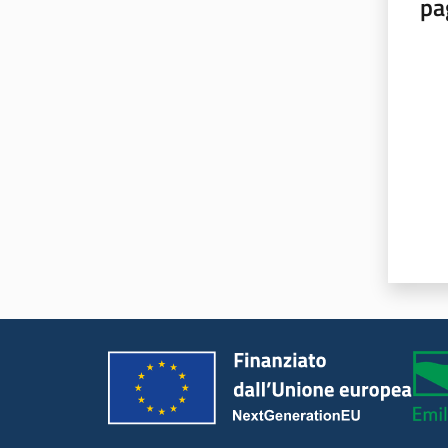
pa
Valut