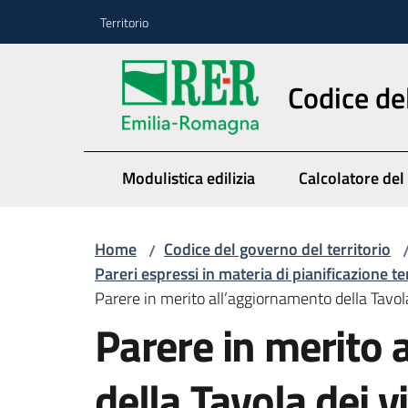
Vai al contenuto
Vai alla navigazione
Vai al footer
Territorio
Codice de
Modulistica edilizia
Calcolatore del
Home
Codice del governo del territorio
/
Pareri espressi in materia di pianificazione te
Parere in merito all’aggiornamento della Tavola
Parere in merito 
della Tavola dei vi