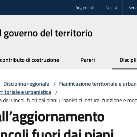
Argomenti
Novità
Servi
l governo del territorio
 contributo di costruzione
Pareri
Discipl
Disciplina regionale
Pianificazione territoriale e urban
/
/
rritoriale e urbanistica
/
 dei vincoli fuori dai piani urbanistici: natura, funzione e 
all’aggiornamento
ncoli fuori dai piani