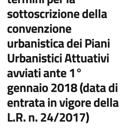
l
sottoscrizione della
a
t
convenzione
o
r
e
urbanistica dei Piani
d
e
Urbanistici Attuativi
l
c
avviati ante 1°
o
n
gennaio 2018 (data di
t
r
entrata in vigore della
i
b
L.R. n. 24/2017)
u
t
o