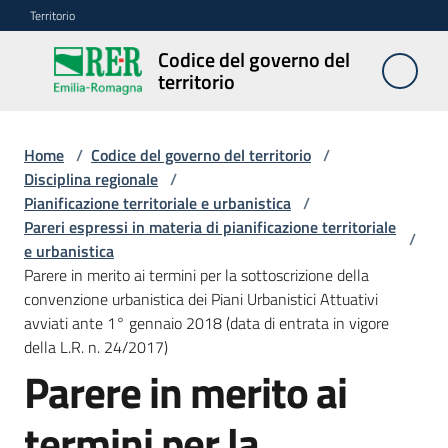
Vai al contenuto
Vai alla navigazione
Vai al footer
Territorio
Codice del governo del
Codice
territorio
del
governo
del
Home
/
Codice del governo del territorio
/
territorio
Disciplina regionale
/
Pianificazione territoriale e urbanistica
/
Pareri espressi in materia di pianificazione territoriale
/
e urbanistica
Modulistica
Parere in merito ai termini per la sottoscrizione della
edilizia
convenzione urbanistica dei Piani Urbanistici Attuativi
avviati ante 1° gennaio 2018 (data di entrata in vigore
C
della L.R. n. 24/2017)
a
Parere in merito ai
l
c
termini per la
o