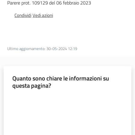
Parere prot. 109129 del 06 febbraio 2023
d
i
Condividi
Vedi azioni
c
o
s
t
r
Ultimo aggiornamento
:
30-05-2024 12:19
u
z
i
Quanto sono chiare le informazioni su
o
questa pagina?
n
e
Valuta da 1 a 5 stelle
Pareri
Disciplina