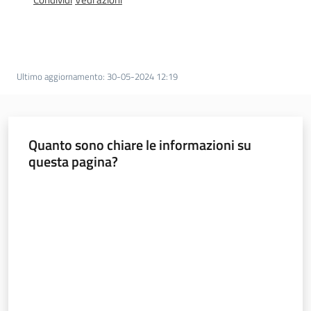
d
i
c
o
s
Ultimo aggiornamento
:
30-05-2024 12:19
t
r
u
Quanto sono chiare le informazioni su
z
questa pagina?
i
o
Valuta da 1 a 5 stelle
n
e
Pareri
Disciplina