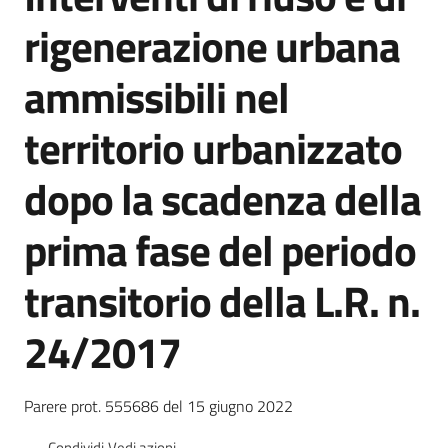
l
rigenerazione urbana
a
t
ammissibili nel
o
r
e
territorio urbanizzato
d
e
dopo la scadenza della
l
c
prima fase del periodo
o
n
transitorio della L.R. n.
t
r
24/2017
i
b
u
Parere prot. 555686 del 15 giugno 2022
t
o
Condividi
Vedi azioni