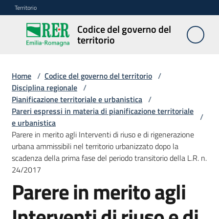
Vai al contenuto
Vai alla navigazione
Vai al footer
Territorio
Codice del governo del
Codice
territorio
del
governo
del
Home
/
Codice del governo del territorio
/
territorio
Disciplina regionale
/
Pianificazione territoriale e urbanistica
/
Pareri espressi in materia di pianificazione territoriale
/
e urbanistica
Modulistica
Parere in merito agli Interventi di riuso e di rigenerazione
edilizia
urbana ammissibili nel territorio urbanizzato dopo la
scadenza della prima fase del periodo transitorio della L.R. n.
C
24/2017
a
Parere in merito agli
l
c
Interventi di riuso e di
o