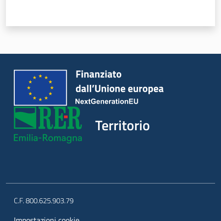
regionale
Territorio
Territorio
Argomenti
Novità
Servizi
Leggi Atti Bandi
C.F. 800.625.903.79
Impostazioni cookie