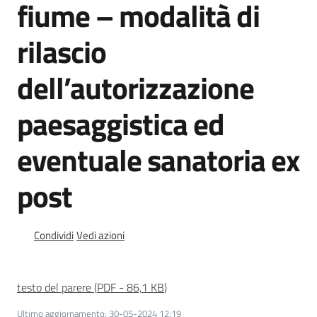
fiume – modalità di
l
a
rilascio
t
o
r
dell’autorizzazione
e
d
paesaggistica ed
e
l
eventuale sanatoria ex
c
o
post
n
t
r
Condividi
Vedi azioni
i
b
u
testo del parere
(
PDF
-
86,1 KB
)
t
o
Ultimo aggiornamento
:
30-05-2024 12:19