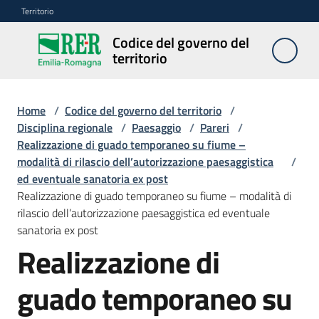
Vai al contenuto
Vai alla navigazione
Vai al footer
Territorio
Codice del governo del
Codice
territorio
del
governo
del
Home
/
Codice del governo del territorio
/
territorio
Disciplina regionale
/
Paesaggio
/
Pareri
/
Realizzazione di guado temporaneo su fiume –
modalità di rilascio dell’autorizzazione paesaggistica
/
ed eventuale sanatoria ex post
Modulistica
Realizzazione di guado temporaneo su fiume – modalità di
edilizia
rilascio dell’autorizzazione paesaggistica ed eventuale
sanatoria ex post
C
Realizzazione di
a
l
guado temporaneo su
c
o