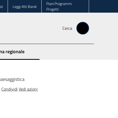
Piani Programmi
zi
Leggi Atti Bandi
Progetti
Cerca
ina regionale
 paesaggistica
Condividi
Vedi azioni