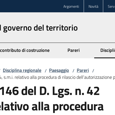
Argomenti
Novità
Servi
l governo del territorio
 contributo di costruzione
Pareri
Discipl
Disciplina regionale
Paesaggio
Pareri
/
/
/
/
, s.m.i. relativo alla procedura di rilascio dell’autorizzazione
 146 del D. Lgs. n. 42
elativo alla procedura