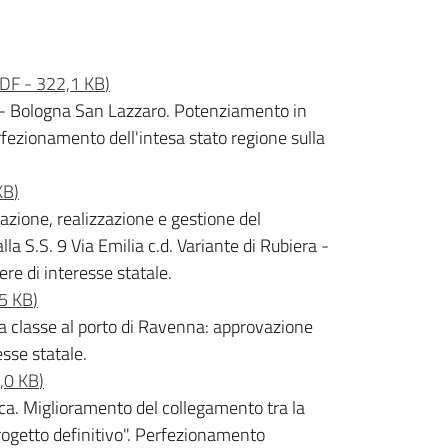
DF
-
322,1 KB
)
e - Bologna San Lazzaro. Potenziamento in
fezionamento dell'intesa stato regione sulla
KB
)
azione, realizzazione e gestione del
 S.S. 9 Via Emilia c.d. Variante di Rubiera -
re di interesse statale.
5 KB
)
a classe al porto di Ravenna: approvazione
esse statale.
,0 KB
)
ica. Miglioramento del collegamento tra la
rogetto definitivo". Perfezionamento