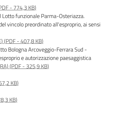
PDF
-
774,3 KB
)
el Lotto funzionale Parma-Osteriazza.
l vincolo preordinato all'esproprio, ai sensi
E)
(
PDF
-
407,8 KB
)
ratto Bologna Arcoveggio-Ferrara Sud -
'esproprio e autorizzazione paesaggistica
(RA)
(
PDF
-
325,9 KB
)
67,2 KB
)
8,3 KB
)