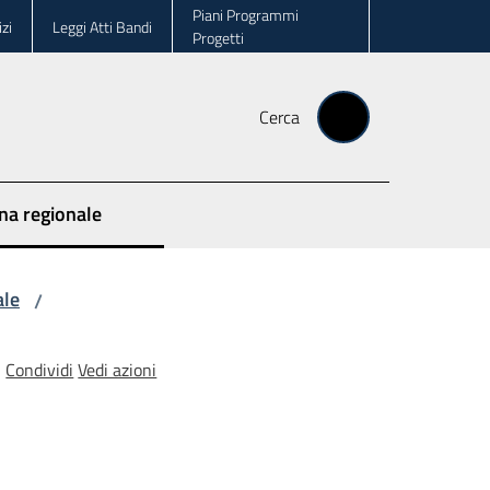
Piani Programmi
zi
Leggi Atti Bandi
Progetti
Cerca
ina regionale
ale
/
Condividi
Vedi azioni