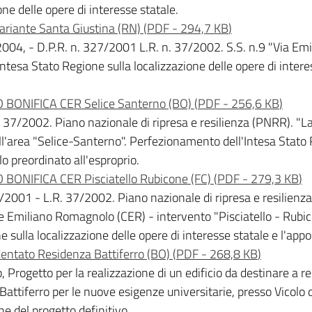
one delle opere di interesse statale.
riante Santa Giustina (RN)
(
PDF
-
294,7 KB
)
04, - D.P.R. n. 327/2001 L.R. n. 37/2002. S.S. n.9 "Via Emilia
esa Stato Regione sulla localizzazione delle opere di interes
 BONIFICA CER Selice Santerno (BO)
(
PDF
-
256,6 KB
)
37/2002. Piano nazionale di ripresa e resilienza (PNRR). "Lav
area "Selice-Santerno". Perfezionamento dell'Intesa Stato Re
lo preordinato all'esproprio.
BONIFICA CER Pisciatello Rubicone (FC)
(
PDF
-
279,3 KB
)
7/2001 - L.R. 37/2002. Piano nazionale di ripresa e resilienz
le Emiliano Romagnolo (CER) - intervento "Pisciatello - Rubico
sulla localizzazione delle opere di interesse statale e l'appos
ntato Residenza Battiferro (BO)
(
PDF
-
268,8 KB
)
 Progetto per la realizzazione di un edificio da destinare a r
attiferro per le nuove esigenze universitarie, presso Vicolo 
ne del progetto definitivo.