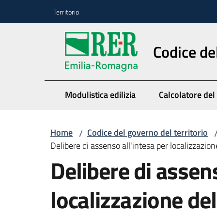
Vai al contenuto
Vai alla navigazione
Vai al footer
Territorio
Codice de
Modulistica edilizia
Calcolatore del
Home
Codice del governo del territorio
/
Delibere di assenso all'intesa per localizzazion
Delibere di assens
localizzazione del