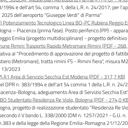
3/1994 e dell'art 54, comma 1, della L.R. n. 24/2017, per l'a
- 2025 dell'aeroporto "Giuseppe Verdi" di Parma"
I Potenziamento Tecnologico Linea BO-PC Rubiera Reggio E
ogna – Piacenza (prima fase). Posto periferico (PP) - appara
Reggio Emilia (progetto multidisciplinare) - progetto definitivo
mune Rimini Trasporto Rapido Metromare Rimini
(
PDF
-
268,
tiva al "Procedimento di approvazione del progetto di fattib
stiero (Metromare), tratta rimini FS - Rimini fiera", misura M2
. 13/2023
 A1 Area di Servizio Secchia Est Modena
(
PDF
-
317,7 KB
)
 del DPR n. 383/1994 e dell'art 54 comma 1 della L.R. n. 24/2
Piacenza-Bologna, adeguamento Area di Servizio Secchia Est
BO Studentato Residenza Re Viola, Bologna
(
PDF
-
274,0 K
gna, progetto di realizzazione studentato "Residenza Re Viol
 secondo il V bando L. 338/2000 (DM n. 1257/2021 - G.U. n. 
 n.383 e della legge della Regione Emilia-Romagna 21/12/201