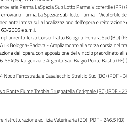
rroviaria Parma LaSpezia Sub Lotto Parma Vicofertile (PR)
(
erroviaria Parma La Spezia: sub-lotto Parma - Vicofertile d
diante Intesa sulla localizzazione dell'opera e reiterazione de
 163/2006 e s.m.i.
pliamento Terza Corsia Tratto Bologna-Ferrara Sud (BO) (F
 - A13 Bologna-Padova - Ampliamento alla terza corsia nel t
azione dell'opera con apposizione del vincolo preordinato all
-SS495 Tangenziale Argenta San Biagio Ponte Bastia (FE) 
 Nodo Ferrostradale Casalecchio Stralcio Sud (BO)
(
PDF
-
3
o Ponte Fiume Trebbia Brugnatella Cerignale (PC)
(
PDF
-
27
ristrutturazione edilizia Veterinaria (BO)
(
PDF
-
246,5 KB
)