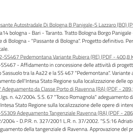
sante Autostradale Di Bologna B Panigale-S Lazzaro (BO)
(
P
a a14 bologna - Bari - Taranto. Tratto Bologna Borgo Panigal
 di Bologna - "Passante di Bologna". Progetto definitivo. Per
tale.
2-SS467 Pedemontana Variante Rubiera (RE)
(
PDF
-
400,8 
-SS467 - Affidamento in concessione delle attività di progett
assuolo tra la Aa22 e la SS 467 "Pedemontana". Variante alla
amento dell'Intesa Stato Regione sulla localizzazione delle ope
 Adeguamento da Classe Porto di Ravenna (RA)
(
PDF
-
289,
, D.lgs. n. 42/2004. S.S. 67 "Tosco Romagnola" adeguamento d
Intesa Stato Regione sulla localizzazione delle opere di inter
-SS309 Adeguamento Tangenziale Ravenna (RA)
(
PDF
-
286
42/2004 - D.P.R. n. 327/2001 L.R. n. 37/2002. "S.S:16 Adriat
deguamento della tangenziale di Ravenna. Approvazione del p