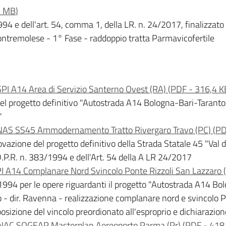
9 MB
)
994 e dell'art. 54, comma 1, della LR. n. 24/2017, finalizzato
ntremolese - 1° Fase - raddoppio tratta Parmavicofertile
I A14 Area di Servizio Santerno Ovest (RA)
(
PDF
-
316,4 K
del progetto definitivo "Autostrada A14 Bologna-Bari-Tarant
"
NAS SS45 Ammodernamento Tratto Rivergaro Travo (PC)
(
P
rovazione del progetto definitivo della Strada Statale 45 "Va
D.P.R. n. 383/1994 e dell'Art. 54 della A LR 24/2017
 A14 Complanare Nord Svincolo Ponte Rizzoli San Lazzaro 
/1994 per le opere riguardanti il progetto "Autostrada A14 Bo
ro - dir. Ravenna - realizzazione complanare nord e svincolo 
posizione del vincolo preordionato all'esproprio e dichiarazione
ENAC SOGEAP Masterplan Aereoporto Parma (Pr)
(
PDF
-
418