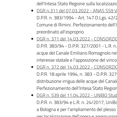
dell'Intesa Stato Regione sulla localizzazi
DGR n.311 del 07.03.2022 - ANAS SS9 Va
D.P.R. n. 383/1994 - Art. 147 D.Lgs. 42/20
Comune di Rimini. Perfezionamento dell'Int
preordinato all'esproprio.
DGR n. 371 del 14.03.2022 - CONSORZIO
D.P.R. 383/94 - D.P.R. 327/2001 - L.R. n. 
acque del Canale Emiliano Romagnolo nell'
interesse statale e l'apposizione del vinco
DGR n. 372 del 14.03.2022 - CONSORZIO 
D.P.R. 18 aprile 1994, n. 383 - D.P.R. 32
distribuzione irrigua delle acque del Cana
Perfezionamento dell'Intesa Stato Regione 
DGR n. 539 del 11.04.2022 - UNIBO Stude
D.P.R. n. 383/94 e L.R. n. 24/2017, UniBo,
a Bologna e per l'ampliamento del plesso B
per localizzazione dell'opera e approvazio