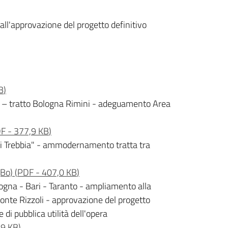
 all'approvazione del progetto definitivo
B
)
o – tratto Bologna Rimini - adeguamento Area
DF
-
377,9 KB
)
l di Trebbia" - ammodernamento tratta tra
(Bo)
(
PDF
-
407,0 KB
)
logna - Bari - Taranto - ampliamento alla
Ponte Rizzoli - approvazione del progetto
 di pubblica utilità dell'opera
,9 KB
)