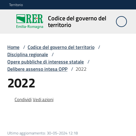
Vai al contenuto
Vai alla navigazione
Vai al footer
Territorio
Codice del governo del
Codice
territorio
del
governo
del
Home
/
Codice del governo del territorio
/
territorio
Disciplina regionale
/
Opere pubbliche di interesse statale
/
Delibere assenso intesa OPP
/
2022
2022
Modulistica
edilizia
Condividi
Vedi azioni
C
a
l
c
o
Ultimo aggiornamento
:
30-05-2024 12:18