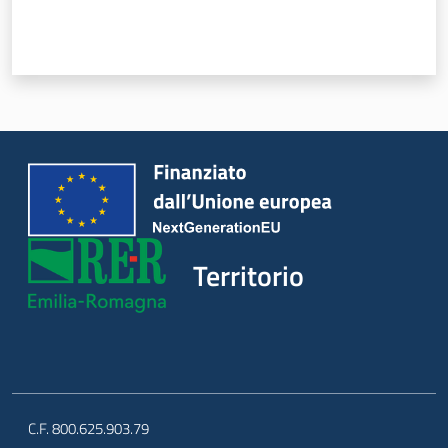
d
i
c
o
s
t
r
u
z
i
o
Territorio
n
e
Pareri
C.F. 800.625.903.79
Disciplina