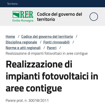
Vai al contenuto
Vai alla navigazione
Vai al footer
Territorio
Codice del governo del
Codice
territorio
del
governo
del
Home
/
Codice del governo del territorio
/
territorio
Disciplina regionale
/
Fonti rinnovabili
/
Norme e atti regionali
/
Pareri
/
Realizzazione di impianti fotovoltaici in aree contigue
Realizzazione di
Modulistica
edilizia
impianti fotovoltaici in
C
aree contigue
a
l
c
Parere prot. n. 30018/2011
o