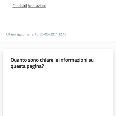
l
Condividi
Vedi azioni
a
t
o
r
e
Ultimo aggiornamento
:
30-05-2024 12:18
d
e
l
c
Quanto sono chiare le informazioni su
o
questa pagina?
n
Valuta da 1 a 5 stelle
t
r
i
b
u
t
o