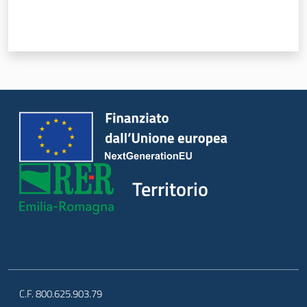
d
i
c
o
s
t
r
u
z
i
o
Territorio
n
e
Pareri
C.F. 800.625.903.79
Disciplina