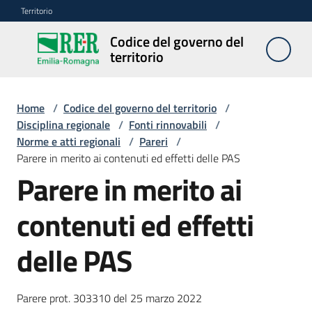
Vai al contenuto
Vai alla navigazione
Vai al footer
Territorio
Codice del governo del
Codice
territorio
del
governo
del
Home
/
Codice del governo del territorio
/
territorio
Disciplina regionale
/
Fonti rinnovabili
/
Norme e atti regionali
/
Pareri
/
Parere in merito ai contenuti ed effetti delle PAS
Parere in merito ai
Modulistica
edilizia
contenuti ed effetti
C
delle PAS
a
l
c
Parere prot. 303310 del 25 marzo 2022
o