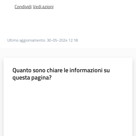
l
Condividi
Vedi azioni
a
t
o
r
e
Ultimo aggiornamento
:
30-05-2024 12:18
d
e
l
c
Quanto sono chiare le informazioni su
o
questa pagina?
n
Valuta da 1 a 5 stelle
t
r
i
b
u
t
o