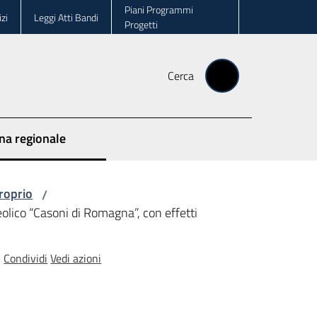
Piani Programmi
zi
Leggi Atti Bandi
Progetti
Cerca
ina regionale
proprio
/
olico “Casoni di Romagna”, con effetti
Condividi
Vedi azioni