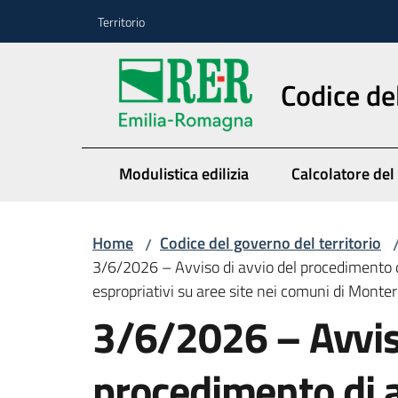
Vai al contenuto
Vai alla navigazione
Vai al footer
Territorio
Codice de
Modulistica edilizia
Calcolatore del
Home
Codice del governo del territorio
/
3/6/2026 – Avviso di avvio del procedimento di
espropriativi su aree site nei comuni di Monter
3/6/2026 – Avviso
procedimento di 