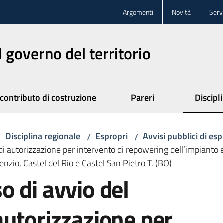
Argomenti
Novità
Servi
l governo del territorio
 contributo di costruzione
Pareri
Discipl
Disciplina regionale
Espropri
Avvisi pubblici di es
/
/
/
 autorizzazione per intervento di repowering dell’impianto e
enzio, Castel del Rio e Castel San Pietro T. (BO)
 di avvio del
autorizzazione per