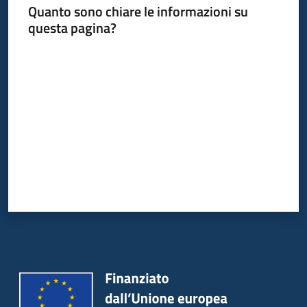
Quanto sono chiare le informazioni su
Piani
questa pagina?
Programmi
Progetti
Valuta da 1 a 5 stelle
Seguici
su