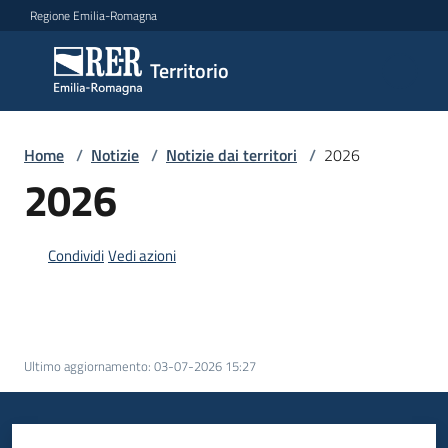
Vai al contenuto
Vai alla navigazione
Vai al footer
Regione Emilia-Romagna
Territorio
Territorio
Argomenti
Home
/
Notizie
/
Notizie dai territori
/
2026
2026
Novità
Condividi
Vedi azioni
Servizi
Ultimo aggiornamento
:
03-07-2026 15:27
Leggi
Atti
Bandi