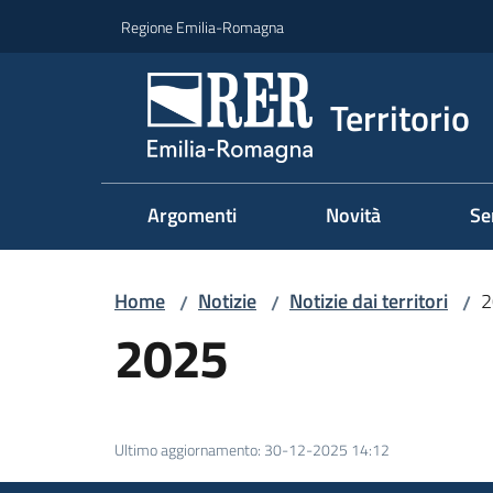
Vai al contenuto
Vai alla navigazione
Vai al footer
Regione Emilia-Romagna
Territorio
Argomenti
Novità
Se
Home
Notizie
Notizie dai territori
2
/
/
/
2025
Ultimo aggiornamento
:
30-12-2025 14:12