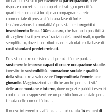
un bando costruito per
favorire la partecipazione
, dare
risposte concrete a un comparto strategico per città,
quartieri e comunità locali, e accompagnare la rete
commerciale di prossimità in una fase di forte
trasformazione. La modalità è prevista per i
progetti di
investimento fino a 100mila euro
, che hanno la possibilità
di scegliere tra il percorso ‘tradizionale’, a
costi reali
, o quello
semplificato, dove il contributo viene calcolato sulla base di
costi standard predeterminati
.
Previsto inoltre un sistema di premialità che punta a
sostenere le imprese capaci di creare occupazione stabile
,
investire in
sostenibilità
,
innovazione sociale
e
qualità
della vita
, oltre a valorizzare l’
imprenditoria femminile e
giovanile
. Maggiorazioni specifiche anche per le attività
delle
aree montane e interne
, dove negozi e pubblici esercizi
continuano a rappresentare un presidio fondamentale per la
tenuta delle comunità locali.
Il nuovo intervento si affianca alla misura
da 14 milioni di