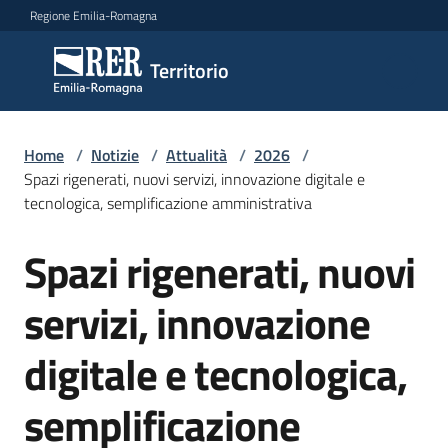
Vai al contenuto
Vai alla navigazione
Vai al footer
Regione Emilia-Romagna
Territorio
Territorio
Argomenti
Home
/
Notizie
/
Attualità
/
2026
/
Spazi rigenerati, nuovi servizi, innovazione digitale e
tecnologica, semplificazione amministrativa
Novità
Spazi rigenerati, nuovi
Salta al contenuto
servizi, innovazione
Servizi
digitale e tecnologica,
Leggi
Atti
semplificazione
Bandi