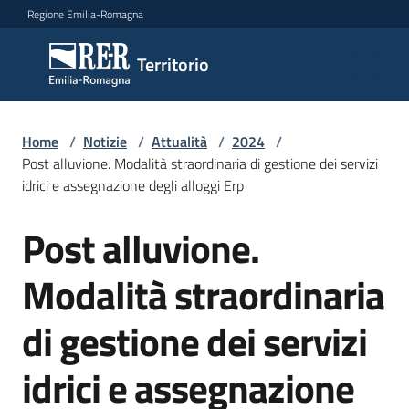
Vai al contenuto
Vai alla navigazione
Vai al footer
Regione Emilia-Romagna
Territorio
Territorio
Argomenti
Home
/
Notizie
/
Attualità
/
2024
/
Post alluvione. Modalità straordinaria di gestione dei servizi
idrici e assegnazione degli alloggi Erp
Novità
Post alluvione.
Salta al contenuto
Modalità straordinaria
Servizi
di gestione dei servizi
Leggi
Atti
idrici e assegnazione
Bandi