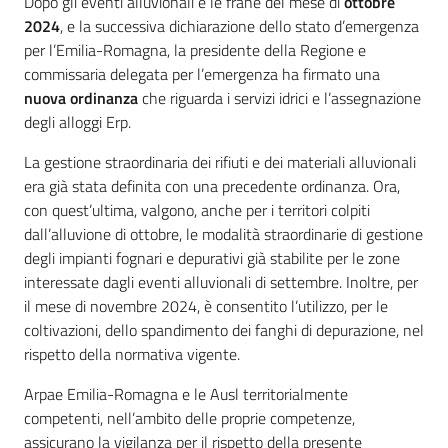
Introduzione
Dopo gli eventi alluvionali e le frane del mese di
ottobre
2024
, e la successiva dichiarazione dello stato d’emergenza
per l’Emilia-Romagna, la presidente della Regione e
commissaria delegata per l’emergenza ha firmato una
nuova ordinanza
che riguarda i servizi idrici e l’assegnazione
degli alloggi Erp.
La gestione straordinaria dei rifiuti e dei materiali alluvionali
era già stata definita con una precedente ordinanza. Ora,
con quest’ultima, valgono, anche per i territori colpiti
dall’alluvione di ottobre, le modalità straordinarie di gestione
degli impianti fognari e depurativi già stabilite per le zone
interessate dagli eventi alluvionali di settembre. Inoltre, per
il mese di novembre 2024, è consentito l’utilizzo, per le
coltivazioni, dello spandimento dei fanghi di depurazione, nel
rispetto della normativa vigente.
Arpae Emilia-Romagna e le Ausl territorialmente
competenti, nell’ambito delle proprie competenze,
assicurano la vigilanza per il rispetto della presente